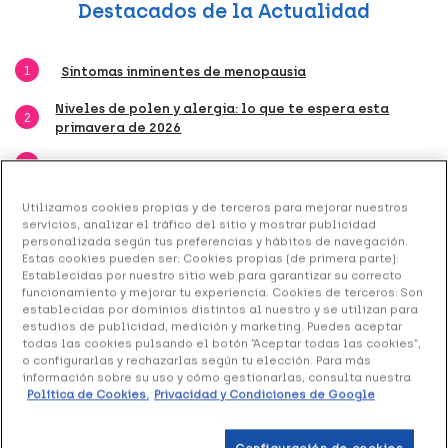
Destacados de la Actualidad
1
Síntomas inminentes de menopausia
Niveles de polen y alergia: lo que te espera esta
2
primavera de 2026
3
Niveles bajos de vitamina D: ¿cuáles son los riesgos?
4
Los 5 pescados con menos mercurio
Utilizamos cookies propias y de terceros para mejorar nuestros
servicios, analizar el tráfico del sitio y mostrar publicidad
personalizada según tus preferencias y hábitos de navegación.
A qué se debe el color de la yema y otras dudas sobre
5
Estas cookies pueden ser: Cookies propias (de primera parte):
el huevo
Establecidas por nuestro sitio web para garantizar su correcto
funcionamiento y mejorar tu experiencia. Cookies de terceros: Son
establecidas por dominios distintos al nuestro y se utilizan para
Todas las publicaciones
estudios de publicidad, medición y marketing. Puedes aceptar
todas las cookies pulsando el botón “Aceptar todas las cookies”,
o configurarlas y rechazarlas según tu elección. Para más
información sobre su uso y cómo gestionarlas, consulta nuestra
Filtrar
Ordenar por
Política de Cookies.
Privacidad y Condiciones de Google
179
Consejos