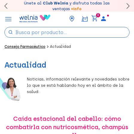
Canjea tus puntos en tu Farmacia de Confianza,
Únete al
Club Welnia
y disfruta todas las
Llévate un
Disfruta de la entrega
7% de descuento
creando tu cuenta
rápida y gratuita
aquí
en farmacia
acumúlalos online.
ventajas
+info
0
Consejo Farmacéutico
Actualidad
Actualidad
Noticias, información relevante y novedades sobre
lo que se está hablando hoy en el ámbito de la
salud.
Caída estacional del cabello: cómo
combatirla con nutricosmética, champús