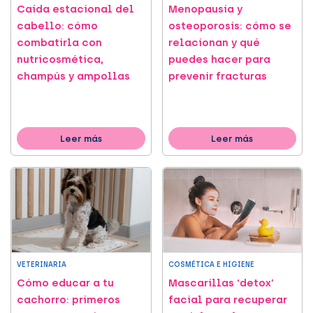
Caída estacional del
Menopausia y
cabello: cómo
osteoporosis: cómo se
combatirla con
relacionan y qué
nutricosmética,
puedes hacer para
champús y ampollas
prevenir fracturas
Leer más
Leer más
VETERINARIA
COSMÉTICA E HIGIENE
Cómo educar a tu
Mascarillas ‘detox’
cachorro: primeros
facial para recuperar