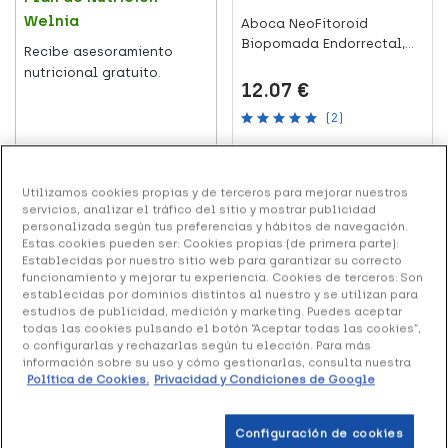
Welnia
Aboca NeoFitoroid
Biopomada Endorrectal,
Recibe asesoramiento
40 ml
nutricional gratuito.
12.07 €
(2)
Añadir al carrito
Leer más
Utilizamos cookies propias y de terceros para mejorar nuestros
servicios, analizar el tráfico del sitio y mostrar publicidad
personalizada según tus preferencias y hábitos de navegación.
+15 puntos
Estas cookies pueden ser: Cookies propias (de primera parte):
Establecidas por nuestro sitio web para garantizar su correcto
funcionamiento y mejorar tu experiencia. Cookies de terceros: Son
establecidas por dominios distintos al nuestro y se utilizan para
estudios de publicidad, medición y marketing. Puedes aceptar
todas las cookies pulsando el botón “Aceptar todas las cookies”,
o configurarlas y rechazarlas según tu elección. Para más
información sobre su uso y cómo gestionarlas, consulta nuestra
SALUD
Política de Cookies.
Privacidad y Condiciones de Google
Niveles de polen y
alergia: lo que te
Hemofarm Plus, 60
Configuración de cookies
espera esta primavera
Toallitas