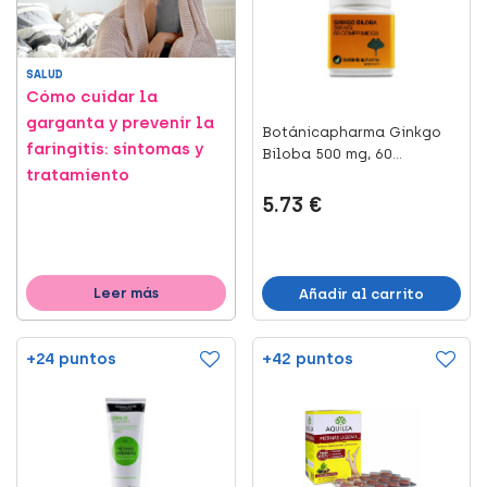
SALUD
Cómo cuidar la
garganta y prevenir la
Botánicapharma Ginkgo
faringitis: síntomas y
Biloba 500 mg, 60
tratamiento
Comprimi...
5.73 €
Leer más
Añadir al carrito
+24 puntos
+42 puntos