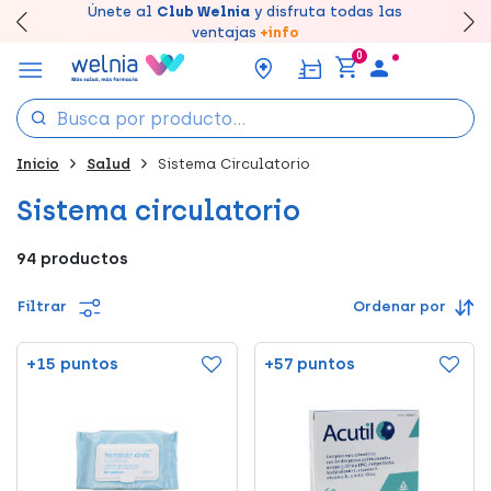
Canjea tus puntos en tu Farmacia de Confianza,
Únete al
Club Welnia
y disfruta todas las
Llévate un
Disfruta de la entrega
7% de descuento
creando tu cuenta
rápida y gratuita
aquí
en farmacia
acumúlalos online.
ventajas
+info
0
Inicio
Salud
Sistema Circulatorio
Sistema circulatorio
94 productos
Filtrar
Ordenar por
+15 puntos
+57 puntos