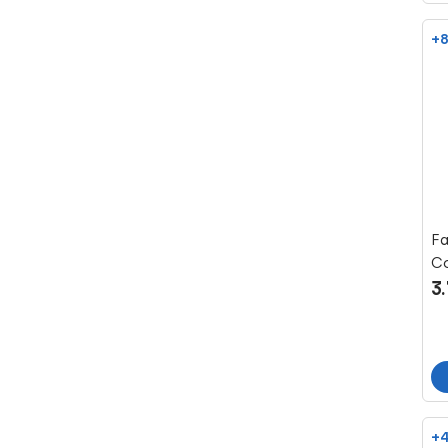
+8
F
Co
3
co
+4