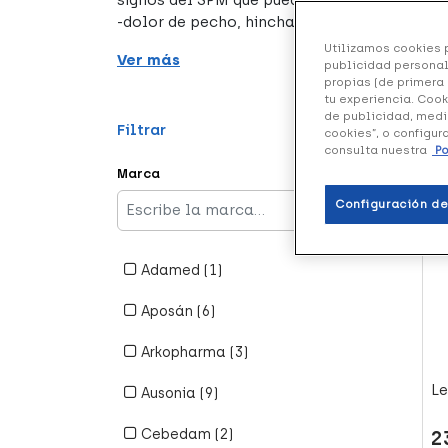
signos del SPM que pueden ser tanto psíquico
-dolor de pecho, hinchazón abdominal, brot
Utilizamos cookies p
Ver más
publicidad personal
propias (de primera 
tu experiencia. Cook
de publicidad, medi
Filtrar
cookies”, o configur
137
consulta nuestra
Po
Marca
+4
Configuración de
Adamed (1)
Refine By Marca: Adamed
Aposán (6)
Refine By Marca: Aposán
Arkopharma (3)
Refine By Marca: Arkopharma
Le
Ausonia (9)
Refine By Marca: Ausonia
Cebedam (2)
2