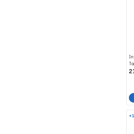
In
Ta
2
+1