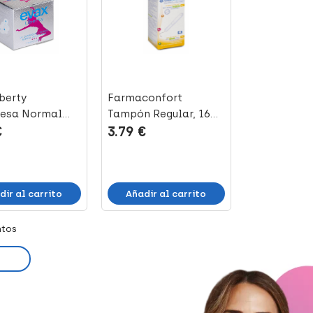
berty
Farmaconfort
esa Normal
Tampón Regular, 16
€
3.79 €
as, 12 Uds
Uds
dir al carrito
Añadir al carrito
ntos