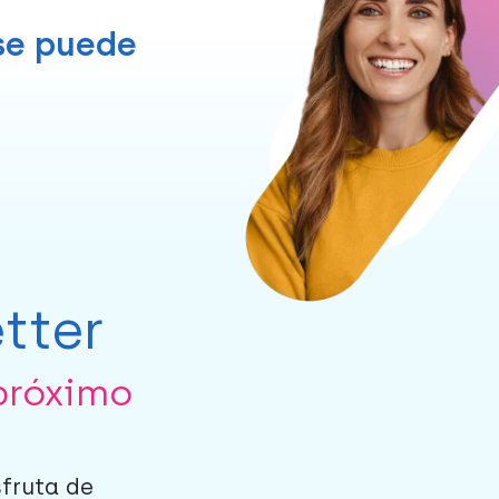
 se puede
tter
próximo
sfruta de