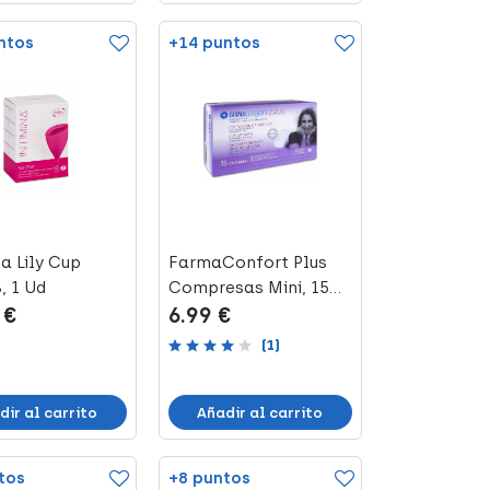
ntos
+14 puntos
a Lily Cup
FarmaConfort Plus
, 1 Ud
Compresas Mini, 15
 €
6.99 €
Uds
(1)
dir al carrito
Añadir al carrito
tos
+8 puntos