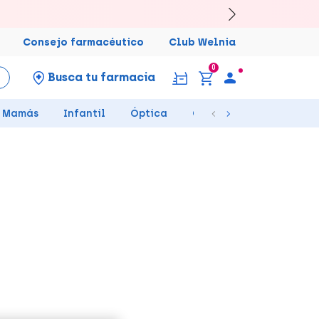
Consejo farmacéutico
Club Welnia
0
Busca tu farmacia
Mamás
Infantil
Óptica
Ortopedia
Salud Se