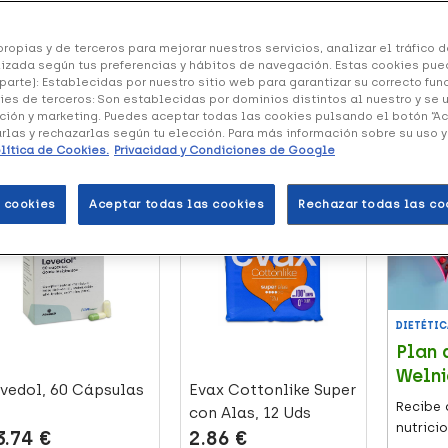
s -irritabilidad, cansancio, ansiedad-, como físicos
es de acné-.
ropias y de terceros para mejorar nuestros servicios, analizar el tráfico de
izada según tus preferencias y hábitos de navegación. Estas cookies pue
parte): Establecidas por nuestro sitio web para garantizar su correcto fu
ies de terceros: Son establecidas por dominios distintos al nuestro y se 
ción y marketing. Puedes aceptar todas las cookies pulsando el botón “A
arlas y rechazarlas según tu elección. Para más información sobre su uso 
 productos
lítica de Cookies.
Privacidad y Condiciones de Google
7 puntos
+6 puntos
 cookies
Aceptar todas las cookies
Rechazar todas las co
DIETÉTIC
Plan 
Welni
vedol, 60 Cápsulas
Evax Cottonlike Super
Recibe 
con Alas, 12 Uds
nutricio
3.74 €
2.86 €