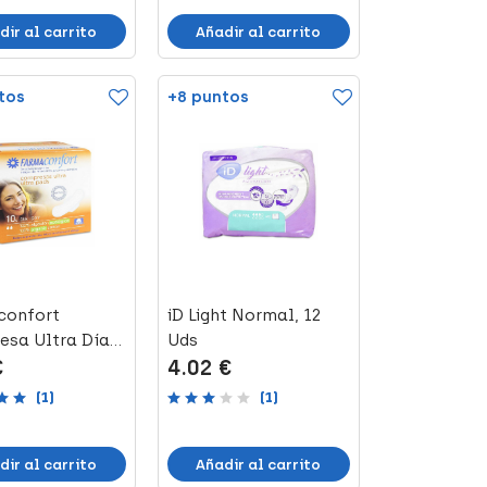
dir al carrito
Añadir al carrito
tos
+8 puntos
confort
iD Light Normal, 12
sa Ultra Día
Uds
€
4.02 €
as, 10 Uds
(1)
(1)
dir al carrito
Añadir al carrito