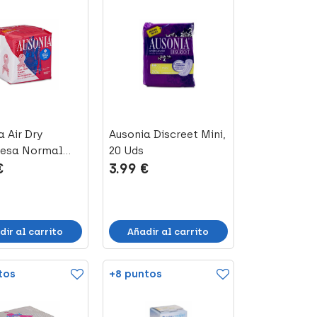
 Air Dry
Ausonia Discreet Mini,
esa Normal
20 Uds
€
3.99 €
as, 14 Uds
dir al carrito
Añadir al carrito
tos
+8 puntos