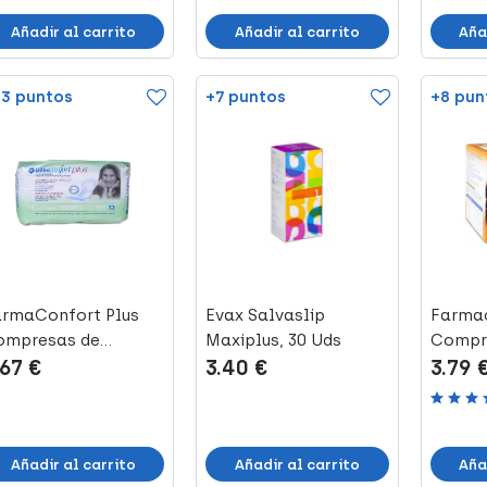
Añadir al carrito
Añadir al carrito
Aña
3 puntos
+7 puntos
+8 pun
armaConfort Plus
Evax Salvaslip
Farma
ompresas de
Maxiplus, 30 Uds
Compre
.67 €
3.40 €
3.79 
godón Súper, 10...
con Al
Añadir al carrito
Añadir al carrito
Aña