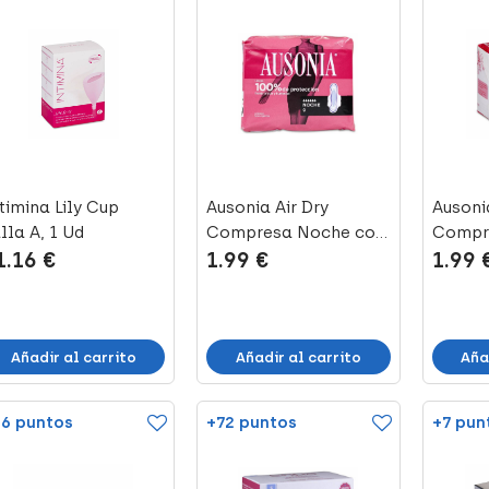
timina Lily Cup
Ausonia Air Dry
Ausonia
lla A, 1 Ud
Compresa Noche con
Compr
1.16 €
1.99 €
1.99 
Alas, 8 Uds
con Al
Añadir al carrito
Añadir al carrito
Aña
6 puntos
+72 puntos
+7 pun