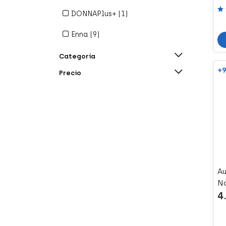
Refine By Marca: Cebedam
DONNAPlus+ (1)
Refine By Marca: DONNAPlus+
Enna (9)
Refine By Marca: Enna
Evax (17)
Categoría
Refine By Marca: Evax
+9
Precio
FarmaConfort (19)
Refine By Marca: FarmaConfort
Farmaco Plus (1)
Refine By Marca: Farmaco Plus
Ginegea (1)
Refine By Marca: Ginegea
ID (7)
Refine By Marca: ID
Indasec (9)
Refine By Marca: Indasec
Au
Intimina (6)
No
Refine By Marca: Intimina
4
MoliCare (4)
Refine By Marca: MoliCare
MoliMed (4)