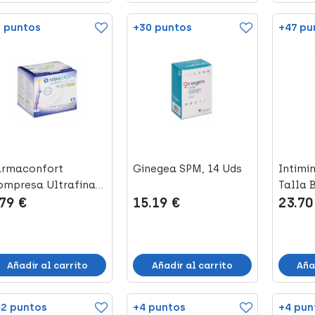
 puntos
+30 puntos
+47 pu
armaconfort
Ginegea SPM, 14 Uds
Intimin
mpresa Ultrafina
Talla B
.79 €
15.19 €
23.70
n Alas Noche, ...
Añadir al carrito
Añadir al carrito
Aña
2 puntos
+4 puntos
+4 pun