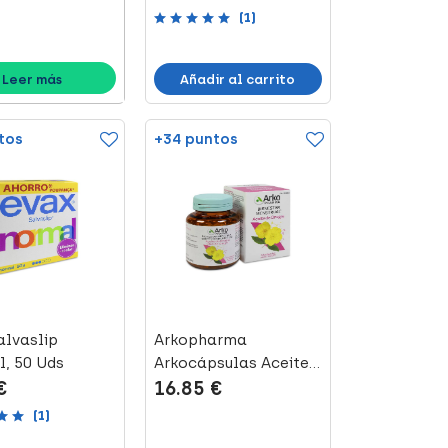
(1)
Añadir al carrito
Leer más
tos
+34 puntos
alvaslip
Arkopharma
, 50 Uds
Arkocápsulas Aceite
€
16.85 €
de Onagra, 100 Pe...
(1)