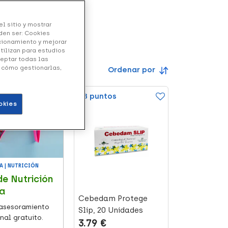
l sitio y mostrar
den ser: Cookies
ncionamiento y mejorar
utilizan para estudios
ceptar todas las
y cómo gestionarlas,
Ordenar por
+8 puntos
okies
A | NUTRICIÓN
de Nutrición
a
Cebedam Protege
asesoramiento
Slip, 20 Unidades
nal gratuito.
3.79 €