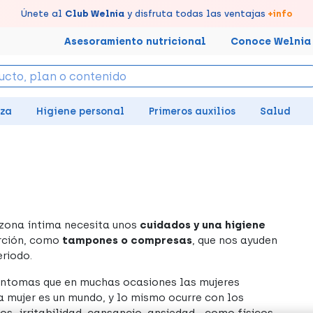
s puntos en tu Farmacia de Confianza, acumúlalos online.
évate un
Disfruta de la entrega
Únete al
7% de descuento
Club Welnia
rápida y gratuita
creando tu cuenta
y disfruta todas las ventajas
en farmacia
aquí
+info
Asesoramiento nutricional
Conoce Welnia
eza
Higiene personal
Primeros auxilios
Salud
 zona íntima necesita unos
cuidados y una higiene
rción, como
tampones o compresas
, que nos ayuden
eriodo.
íntomas que en muchas ocasiones las mujeres
 mujer es un mundo, y lo mismo ocurre con los