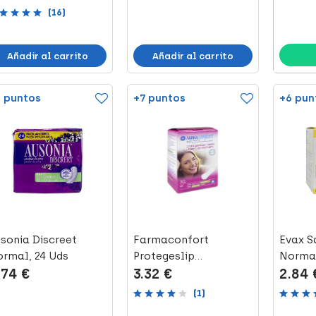
(16)
Añadir al carrito
Añadir al carrito
 puntos
+7 puntos
+6 pun
sonia Discreet
Farmaconfort
Evax S
rmal, 24 Uds
Protegeslip
Normal
.74 €
3.32 €
2.84 
Anatómicos Classic
de A...
(1)