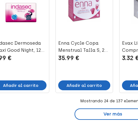
ndasec Dermoseda
Enna Cycle Copa
Evax Li
xi Good Night, 12
Menstrual Talla S, 2
Compr
.99 €
35.99 €
3.32 
ds
Uds
con Al
Añadir al carrito
Añadir al carrito
Aña
Mostrando
24
de 137 eleme
Ver más