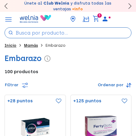
Canjea tus puntos en tu Farmacia de Confianza,
Únete al
Club Welnia
y disfruta todas las
Llévate un
Disfruta de la entrega
7% de descuento
creando tu cuenta
rápida y gratuita
aquí
en farmacia
acumúlalos online.
ventajas
+info
0
Inicio
Mamás
Embarazo
Embarazo
100 productos
Filtrar
Ordenar por
+28 puntos
+125 puntos