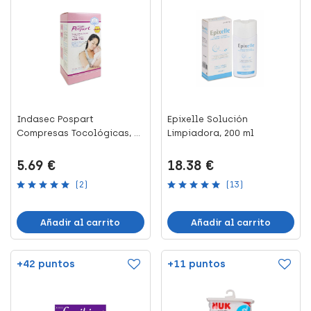
Indasec Pospart
Epixelle Solución
Compresas Tocológicas, 10
Limpiadora, 200 ml
Uds
5.69 €
18.38 €
(2)
(13)
Añadir al carrito
Añadir al carrito
+42 puntos
+11 puntos