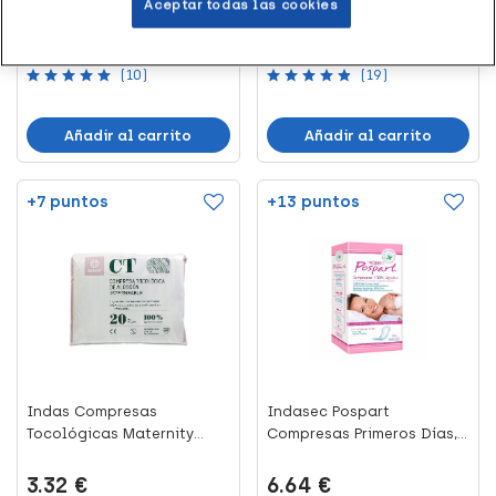
Aceptar todas las cookies
7.92 €
14.36 €
(10)
(19)
Añadir al carrito
Añadir al carrito
+7 puntos
+13 puntos
Indas Compresas
Indasec Pospart
Tocológicas Maternity
Compresas Primeros Días,
Algodón, 2...
12 Uds
3.32 €
6.64 €