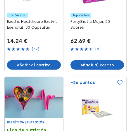
Top Ventas
Top Ventas
Exeltis Healthcare Exelvit
FertyBiotic Mujer, 30
Esencial, 30 Capsulas
Sobres
14.24 €
62.69 €
(62)
(8)
Añadir al carrito
Añadir al carrito
+36 puntos
DIETÉTICA | NUTRICIÓN
Plan de Nutrición