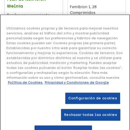
Welnia
Femibion 1, 28
Comprimidos
Recibe asesoramiento
nutricional gratuito.
18.04 €
Utilizamos cookies propias y de terceros para mejorar nuestros
servicios, analizar el tráfico del sitio y mostrar publicidad
(9)
personalizada según tus preferencias y hábitos de navegación.
Estas cookies pueden ser: Cookies propias (de primera parte):
Establecidas por nuestro sitio web para garantizar su correcto
Añadir al carrito
Leer más
funcionamiento y mejorar tu experiencia. Cookies de terceros: Son
establecidas por dominios distintos al nuestro y se utilizan para
estudios de publicidad, medición y marketing. Puedes aceptar
+16 puntos
+29 puntos
todas las cookies pulsando el botón “Aceptar todas las cookies”,
o configurarlas y rechazarlas según tu elección. Para más
información sobre su uso y cómo gestionarlas, consulta nuestra
Política de Cookies.
Privacidad y Condiciones de Google
Configuración de cookies
Rechazar todas las cookies
Top Ventas
Top Ventas
Gestagyn Preconcepción,
Gestagyn Embarazo, 30
30 Uds
unidades