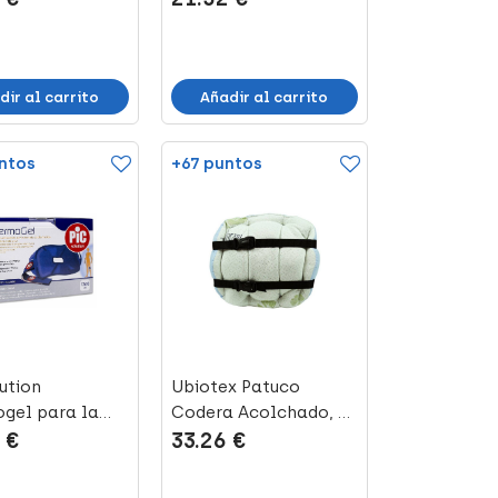
dir al carrito
Añadir al carrito
ntos
+67 puntos
ution
Ubiotex Patuco
gel para la
Codera Acolchado, 1
 €
33.26 €
 17 x 30 c...
Unidad