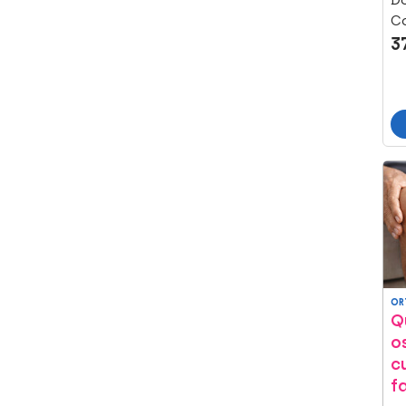
D
Co
3
OR
Q
o
c
f