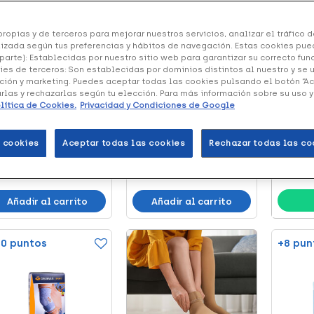
ropias y de terceros para mejorar nuestros servicios, analizar el tráfico de
izada según tus preferencias y hábitos de navegación. Estas cookies pue
parte): Establecidas por nuestro sitio web para garantizar su correcto fu
DIETÉTIC
ies de terceros: Son establecidas por dominios distintos al nuestro y se 
Plan 
ción y marketing. Puedes aceptar todas las cookies pulsando el botón “A
Welni
arlas y rechazarlas según tu elección. Para más información sobre su uso 
nJoy Funda de
Orliman Banda
lítica de Cookies.
Privacidad y Condiciones de Google
Recibe 
otección Superior
Epicondilitis
nutricio
.34 €
16.60 €
1, 1 Ud
Epitrocleitis Almoha...
 cookies
Aceptar todas las cookies
Rechazar todas las co
(3)
Añadir al carrito
Añadir al carrito
0 puntos
+8 pun