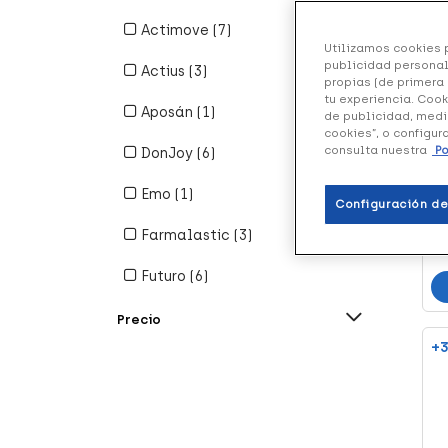
Actimove (7)
Utilizamos cookies p
Refine By Marca: Actimove
publicidad personal
Actius (3)
propias (de primera 
Refine By Marca: Actius
tu experiencia. Cook
Aposán (1)
de publicidad, medi
Refine By Marca: Aposán
cookies”, o configur
Do
consulta nuestra
Po
DonJoy (6)
Pr
Refine By Marca: DonJoy
Emo (1)
5
HP
Configuración de
Refine By Marca: Emo
Farmalastic (3)
Refine By Marca: Farmalastic
Futuro (6)
Refine By Marca: Futuro
Intex (2)
Precio
Refine By Marca: Intex
+3
Joya (4)
Refine By Marca: Joya
Medilast (4)
Refine By Marca: Medilast
Mueller (1)