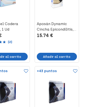
el Codera
Aposán Dynamic
, 1 Ud
Cincha Epicondilitis, 1
€
15.74 €
Ud
(2)
dir al carrito
Añadir al carrito
ntos
+43 puntos