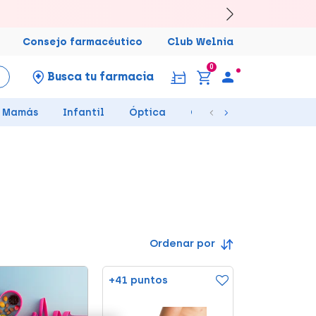
Consejo farmacéutico
Club Welnia
0
Busca tu farmacia
Mamás
Infantil
Óptica
Ortopedia
Salud Se
Ordenar por
+41 puntos