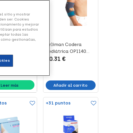
l sitio y mostrar
den ser: Cookies
ncionamiento y mejorar
A | NUTRICIÓN
utilizan para estudios
de Nutrición
ceptar todas las
a
y cómo gestionarlas,
Orliman Codera
asesoramiento
Pediátrica OP1140
nal gratuito.
20.31 €
Talla 1 16-19, ...
okies
Añadir al carrito
Leer más
tos
+31 puntos