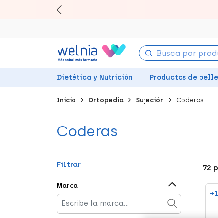
Canjea tu
Ll
Dietética y Nutrición
Productos de bell
Inicio
Ortopedia
Sujeción
Coderas
Coderas
Filtrar
72 
Marca
+1