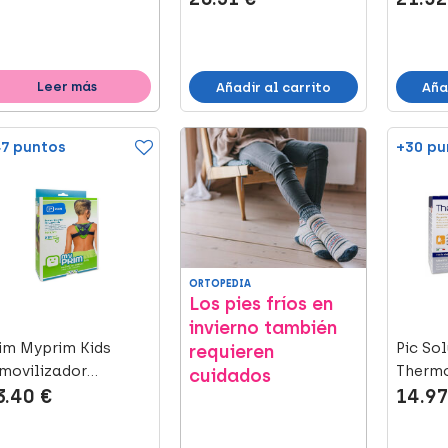
Leer más
Añadir al carrito
Aña
7 puntos
+30 pu
ORTOPEDIA
Los pies fríos en
invierno también
im Myprim Kids
Pic Sol
requieren
movilizador
Thermo
cuidados
3.40 €
14.97
avícula Talla 1...
Rodilla