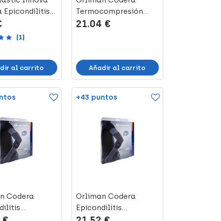
astic Innova
Orliman Codera
 Epicondilitis
Termocompresión
€
21.04 €
e...
4304 Talla Univer...
(1)
dir al carrito
Añadir al carrito
ntos
+43 puntos
n Codera
Orliman Codera
ilitis
Epicondilitis
 €
21.52 €
no 4301 Talla...
Neopreno 4301 Talla...