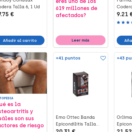
onJoy Condilax
Farmal
eres uno de los
dera Talla 6, 1 Ud
Codera
619 millones de
7.75 €
9.21 
Beige M
afectados?
Leer más
Añadir al carrito
Aña
+41 puntos
+43 pu
TOPEDIA
ué es la
steoartritis y
Emo Ottec Banda
Orlima
uáles son sus
Epicondilitis Talla
Epicond
actores de riesgo
20.31 €
21.52
Única, 1 Ud
Neopre