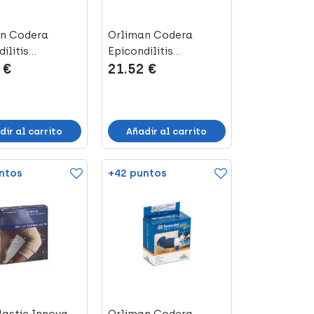
n Codera
Orliman Codera
ilitis
Epicondilitis
 €
21.52 €
no 4301 Talla...
Neopreno 4301 Talla...
dir al carrito
Añadir al carrito
ntos
+42 puntos