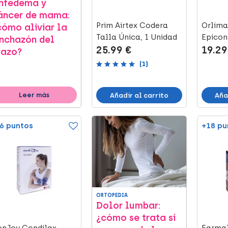
infedema y
áncer de mama:
Prim Airtex Codera
Orlima
cómo aliviar la
Talla Única, 1 Unidad
Epicond
inchazón del
25.99 €
19.29
Neopre
razo?
(1)
Leer más
Añadir al carrito
Aña
6 puntos
+18 pu
ORTOPEDIA
Dolor lumbar:
¿cómo se trata si