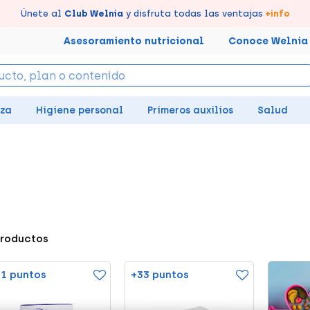
s puntos en tu Farmacia de Confianza, acumúlalos online.
évate un
Disfruta de la entrega
Únete al
7% de descuento
Club Welnia
rápida y gratuita
creando tu cuenta
y disfruta todas las ventajas
en farmacia
aquí
+info
Asesoramiento nutricional
Conoce Welnia
eza
Higiene personal
Primeros auxilios
Salud
productos
1 puntos
+33 puntos