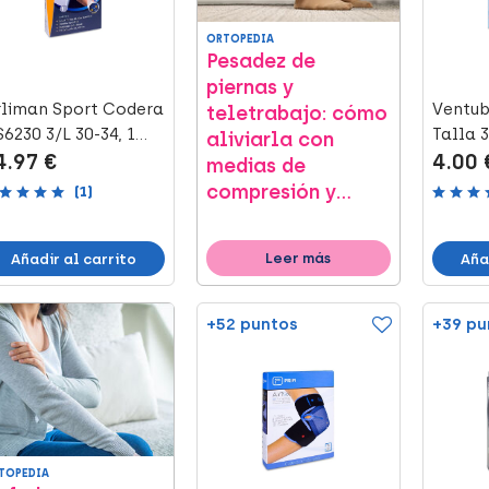
ORTOPEDIA
Pesadez de
piernas y
liman Sport Codera
Ventub
teletrabajo: cómo
6230 3/L 30-34, 1
Talla 3
aliviarla con
4.97 €
4.00 
nidad
medias de
compresión y
(1)
otros consejos
Leer más
Añadir al carrito
Aña
+52 puntos
+39 pu
TOPEDIA