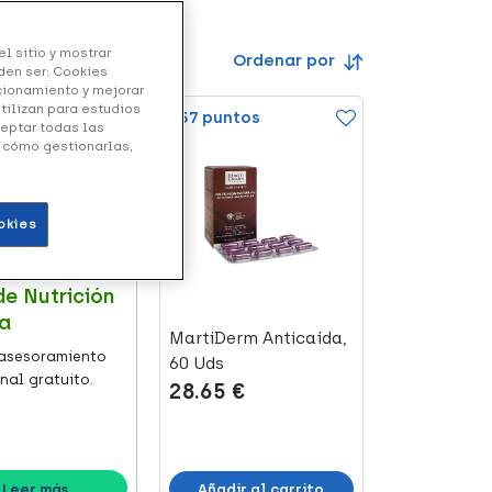
l sitio y mostrar
Ordenar por
den ser: Cookies
ncionamiento y mejorar
utilizan para estudios
+57 puntos
ceptar todas las
y cómo gestionarlas,
okies
A | NUTRICIÓN
de Nutrición
a
MartiDerm Anticaída,
asesoramiento
60 Uds
nal gratuito.
28.65 €
Añadir al carrito
Leer más