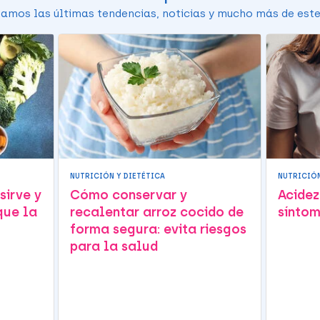
amos las últimas tendencias, noticias y mucho más de este
NUTRICIÓN Y DIETÉTICA
NUTRICIÓN
sirve y
Cómo conservar y
Acidez
que la
recalentar arroz cocido de
síntom
forma segura: evita riesgos
para la salud