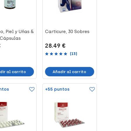
o, Piel y Uñas &
Carticure, 30 Sobres
 Cápsulas
€
28.49 €
(13)
dir al carrito
Añadir al carrito
ntos
+55 puntos