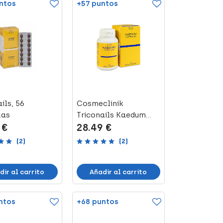
ntos
+57 puntos
ils, 56
Cosmeclinik
las
Triconails Kaedum
 €
28.49 €
Fortalecedor Cabel...
(2)
(2)
dir al carrito
Añadir al carrito
ntos
+68 puntos