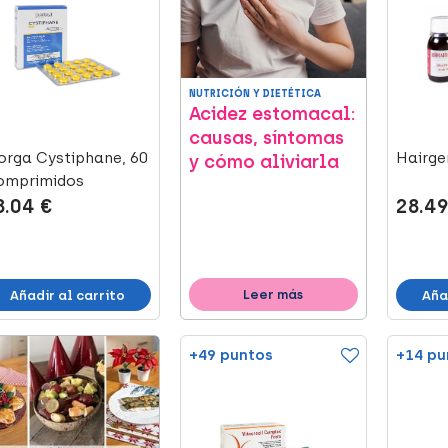
NUTRICIÓN Y DIETÉTICA
Acidez estomacal:
causas, síntomas
orga Cystiphane, 60
Hairge
y cómo aliviarla
omprimidos
8.04 €
28.49
Leer más
Añadir al carrito
Aña
+49 puntos
+14 pu