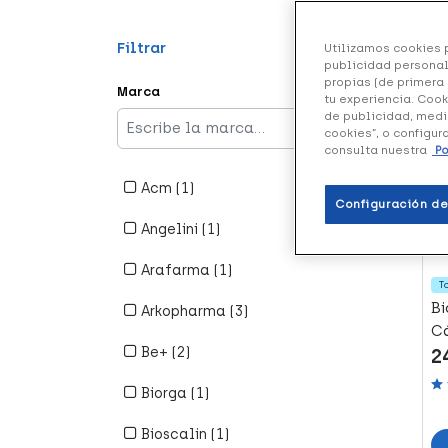
Filtrar
Utilizamos cookies p
129
publicidad personal
propias (de primera 
Marca
tu experiencia. Cook
+4
de publicidad, medi
cookies”, o configur
consulta nuestra
Po
Acm (1)
Configuración de
Refine By Marca: Acm
Angelini (1)
Refine By Marca: Angelini
Arafarma (1)
T
Refine By Marca: Arafarma
Bi
Arkopharma (3)
C
Refine By Marca: Arkopharma
Be+ (2)
2
Refine By Marca: Be+
Biorga (1)
Refine By Marca: Biorga
Bioscalin (1)