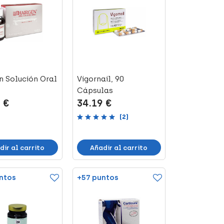
n Solución Oral
Vigornail, 90
Cápsulas
 €
34.19 €
(2)
dir al carrito
Añadir al carrito
ntos
+57 puntos