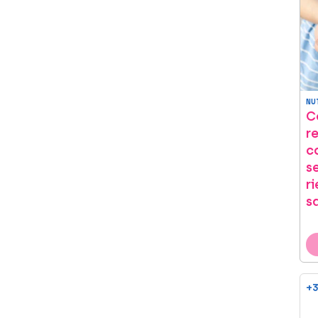
Refine By Marca: E'lifexir
El Naturalista (1)
Refine By Marca: El Naturalista
Farline (2)
Refine By Marca: Farline
Forté Pharma (2)
Refine By Marca: Forté Pharma
NU
Genové (1)
C
Refine By Marca: Genové
r
Glaan (1)
c
Refine By Marca: Glaan
s
Hairgen (2)
Refine By Marca: Hairgen
r
Hidrotelial (1)
s
Refine By Marca: Hidrotelial
Idp (1)
Refine By Marca: Idp
IOOX (2)
Refine By Marca: IOOX
Iraltone (5)
+3
Refine By Marca: Iraltone
Isdin (5)