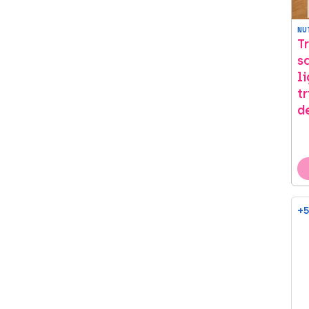
Refine By Marca: Pharma&Go
Pilexil (4)
NU
Refine By Marca: Pilexil
T
Pilfood (9)
s
Refine By Marca: Pilfood
l
Pilopeptan (6)
t
Refine By Marca: Pilopeptan
d
Priorin (1)
Refine By Marca: Priorin
Revita (3)
Refine By Marca: Revita
Sandoz (2)
Refine By Marca: Sandoz
Sesderma (4)
Refine By Marca: Sesderma
+5
Solgar (3)
Refine By Marca: Solgar
Triconails (2)
Refine By Marca: Triconails
Unique (3)
Refine By Marca: Unique
Vigorcap (3)