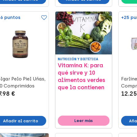
6 puntos
+25 pu
NUTRICIÓN Y DIETÉTICA
Vitamina K: para
qué sirve y 10
lgar Pelo Piel Uñas,
Farline
alimentos verdes
20 Comprimidos
Compr
que la contienen
7.98 €
12.25
Leer más
Añadir al carrito
Aña