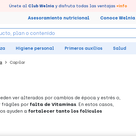
s puntos en tu Farmacia de Confianza, acumúlalos online.
évate un
Disfruta de la entrega
Únete al
7% de descuento
Club Welnia
rápida y gratuita
creando tu cuenta
y disfruta todas las ventajas
en farmacia
aquí
+info
Asesoramiento nutricional
Conoce Welnia
eza
Higiene personal
Primeros auxilios
Salud
a
Capilar
eden ver alterados por cambios de época y estrés o,
 frágiles por
falta de Vitaminas
. En estos casos,
 nos ayuden a
fortalecer tanto los folículos