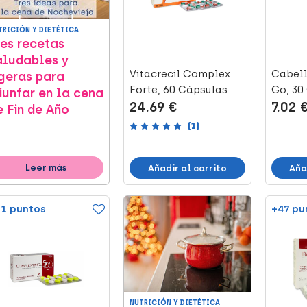
TRICIÓN Y DIETÉTICA
res recetas
aludables y
Vitacrecil Complex
Cabell
igeras para
Forte, 60 Cápsulas
Go, 30
riunfar en la cena
24.69 €
7.02 
e Fin de Año
(1)
Leer más
Añadir al carrito
Aña
1 puntos
+47 pu
NUTRICIÓN Y DIETÉTICA