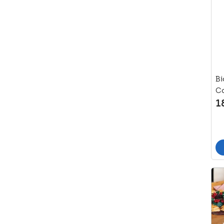
Refine By Marca: Isdin
Kaidax (1)
Refine By Marca: Kaidax
Keravit (2)
Refine By Marca: Keravit
Klorane (2)
Refine By Marca: Klorane
Kneipp (1)
Bi
Refine By Marca: Kneipp
C
Martiderm (1)
1
Refine By Marca: Martiderm
Máyla Pharma (1)
Refine By Marca: Máyla Pharma
Menarini (1)
Refine By Marca: Menarini
Multipilol (2)
Refine By Marca: Multipilol
Normocare (1)
Refine By Marca: Normocare
Normon (1)
Refine By Marca: Normon
Pharma&Go (1)