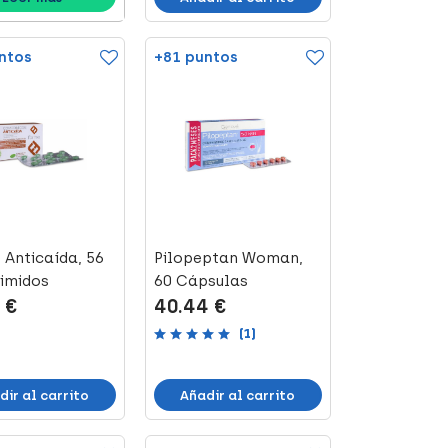
ntos
+81 puntos
 Anticaída, 56
Pilopeptan Woman,
imidos
60 Cápsulas
 €
40.44 €
(1)
dir al carrito
Añadir al carrito