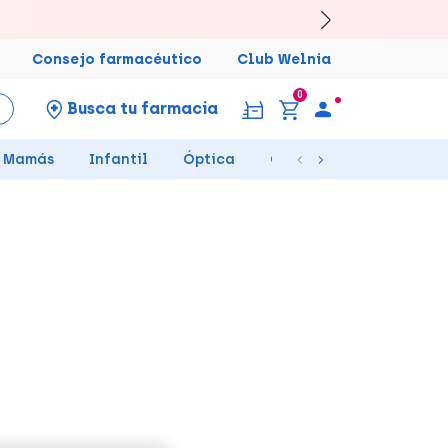
Consejo farmacéutico
Club Welnia
0
Busca tu farmacia
Mamás
Infantil
Óptica
Ortopedia
Salud Se