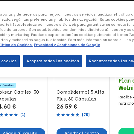
ropias y de terceros para mejorar nuestros servicios, analizar el tráfico de
 productos
izada según tus preferencias y hábitos de navegación. Estas cookies pue
parte): Establecidas por nuestro sitio web para garantizar su correcto fu
ies de terceros: Son establecidas por dominios distintos al nuestro y se 
9 puntos
+53 puntos
ción y marketing. Puedes aceptar todas las cookies pulsando el botón “A
arlas y rechazarlas según tu elección. Para más información sobre su uso 
lítica de Cookies.
Privacidad y Condiciones de Google
 cookies
Aceptar todas las cookies
Rechazar todas las co
DIETÉTIC
Plan 
op Ventas
Welni
oksan Capilex, 30
Complidermol 5 Alfa
Recibe 
ápsulas
Plus, 60 Cápsulas
nutricio
4.60 €
26.59 €
(1)
(75)
Añadir al carrito
Añadir al carrito