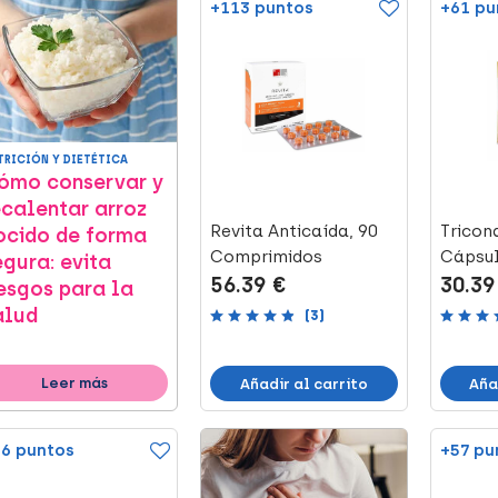
+113 puntos
+61 pu
TRICIÓN Y DIETÉTICA
ómo conservar y
ecalentar arroz
Revita Anticaída, 90
Tricona
ocido de forma
Comprimidos
Cápsu
egura: evita
56.39 €
30.39
iesgos para la
alud
(3)
Leer más
Añadir al carrito
Aña
6 puntos
+57 pu