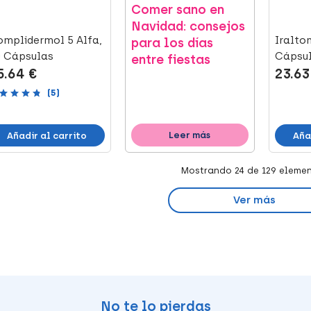
Comer sano en
Navidad: consejos
mplidermol 5 Alfa,
Iralto
para los días
0 Cápsulas
Cápsul
entre fiestas
5.64 €
23.63
(5)
Leer más
Añadir al carrito
Aña
Mostrando
24
de 129 eleme
Ver más
No te lo pierdas