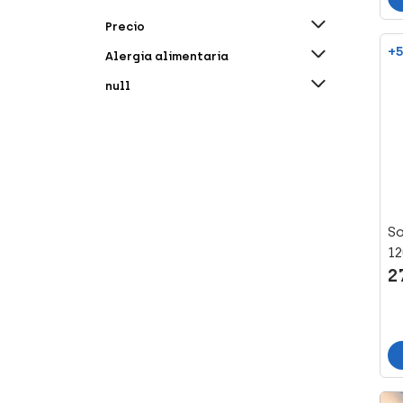
Refine By Marca: Bioscalin
Boderm (1)
Precio
Refine By Marca: Boderm
+5
Alergia alimentaria
Boiron (1)
Refine By Marca: Boiron
null
Botánicapharma (1)
Refine By Marca: Botánicapharma
Capicaps (1)
Refine By Marca: Capicaps
CareDerm (1)
Refine By Marca: CareDerm
Complidermol (3)
Refine By Marca: Complidermol
So
Cystiphane (1)
1
Refine By Marca: Cystiphane
2
Dermax (2)
Refine By Marca: Dermax
Dermilid (1)
Refine By Marca: Dermilid
Ducray (2)
Refine By Marca: Ducray
E'lifexir (1)