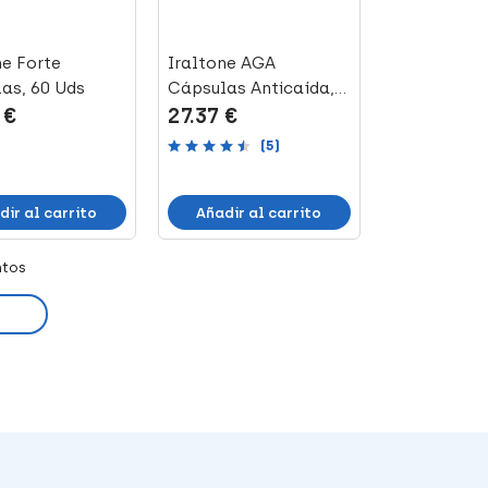
ne Forte
Iraltone AGA
as, 60 Uds
Cápsulas Anticaída,
 €
27.37 €
60 Uds
(5)
dir al carrito
Añadir al carrito
ntos