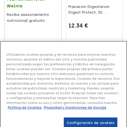
Welnia
Pranarom Digestarom
Digest Protect, 30
Recibe asesoramiento
cápsulas
nutricional gratuito.
12.34 €
Añadir al carrito
Leer más
Utilizamos cookies propias y de terceros para mejorar nuestros
servicios, analizar el tráfico del sitio y mostrar publicidad
personalizada según tus preferencias y hábitos de navegación.
+21 puntos
Estas cookies pueden ser: Cookies propias (de primera parte):
Establecidas por nuestro sitio web para garantizar su correcto
funcionamiento y mejorar tu experiencia. Cookies de terceros: Son
establecidas por dominios distintos al nuestro y se utilizan para
estudios de publicidad, medición y marketing. Puedes aceptar
todas las cookies pulsando el botón “Aceptar todas las cookies”,
o configurarlas y rechazarlas según tu elección. Para más
información sobre su uso y cómo gestionarlas, consulta nuestra
SALUD
Política de Cookies.
Privacidad y Condiciones de Google
Niveles de polen y
alergia: lo que te
Gelsectan, 15 Cápsulas
Configuración de cookies
espera esta primavera