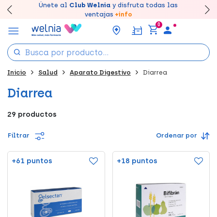
Canjea tus puntos en tu Farmacia de Confianza,
Únete al
Club Welnia
y disfruta todas las
Llévate un
Disfruta de la entrega
7% de descuento
creando tu cuenta
rápida y gratuita
aquí
en farmacia
acumúlalos online.
ventajas
+info
0
Inicio
Salud
Aparato Digestivo
Diarrea
Diarrea
29 productos
Filtrar
Ordenar por
+61 puntos
+18 puntos