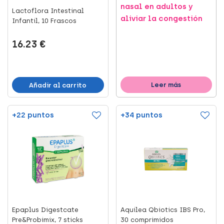
nasal en adultos y
Lactoflora Intestinal
aliviar la congestión
Infantil, 10 Frascos
16.23 €
Leer más
Añadir al carrito
+22 puntos
+34 puntos
Epaplus Digestcate
Aquilea Qbiotics IBS Pro,
Pre&Probimix, 7 sticks
30 comprimidos