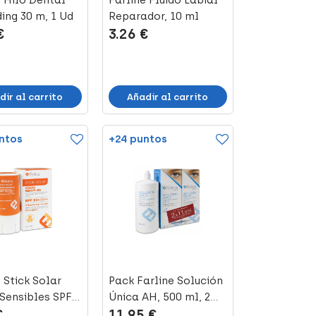
e Hilo Dental
Farline Fluido Labial
ing 30 m, 1 Ud
Reparador, 10 ml
€
3.26 €
dir al carrito
Añadir al carrito
ntos
+24 puntos
 Stick Solar
Pack Farline Solución
Sensibles SPF
Única AH, 500 ml, 2
€
11.95 €
m...
Uds