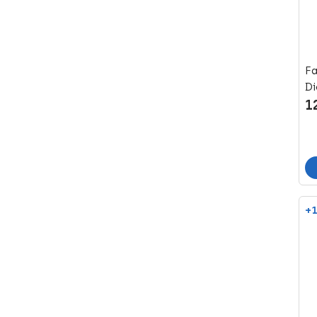
Fa
Di
1
+1