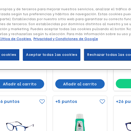
ropias y de terceros para mejorar nuestros servicios, analizar el tráfico de
izada según tus preferencias y hábitos de navegación. Estas cookies pue
parte): Establecidas por nuestro sitio web para garantizar su correcto fu
ies de terceros: Son establecidas por dominios distintos al nuestro y se 
DIETÉTIC
ción y marketing. Puedes aceptar todas las cookies pulsando el botón “A
Plan 
arlas y rechazarlas según tu elección. Para más información sobre su uso 
Welni
lítica de Cookies.
Privacidad y Condiciones de Google
rline Gotas
Duplo Farline
Recibe 
umectantes con
Desodorante Spray
nutricio
 cookies
Aceptar todas las cookies
Rechazar todas las co
.81 €
6.95 €
ido Hialurónico,...
Sensible, 2 Uds
(4)
Añadir al carrito
Añadir al carrito
6 puntos
+5 puntos
+26 pu