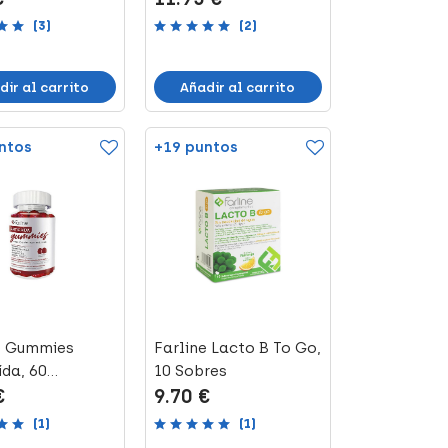
(3)
(2)
dir al carrito
Añadir al carrito
ntos
+19 puntos
e Gummies
Farline Lacto B To Go,
ída, 60
10 Sobres
€
9.70 €
es
(1)
(1)