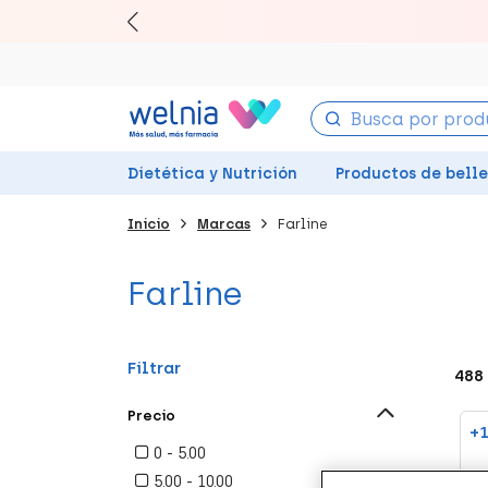
Canjea tu
Ll
Dietética y Nutrición
Productos de bell
Inicio
Marcas
Farline
Farline
Filtrar
488
Precio
+1
0 - 5.00
Refine By Precio: 0 - 5.00
5.00 - 10.00