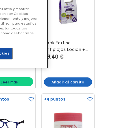
l sitio y mostrar
den ser: Cookies
ncionamiento y mejorar
utilizan para estudios
A | NUTRICIÓN
ceptar todas las
de Nutrición
y cómo gestionarlas,
a
Pack Farline
asesoramiento
Antipiojos Loción +
nal gratuito.
okies
13.40 €
Champú, 100 + 1...
Añadir al carrito
Leer más
ntos
+4 puntos