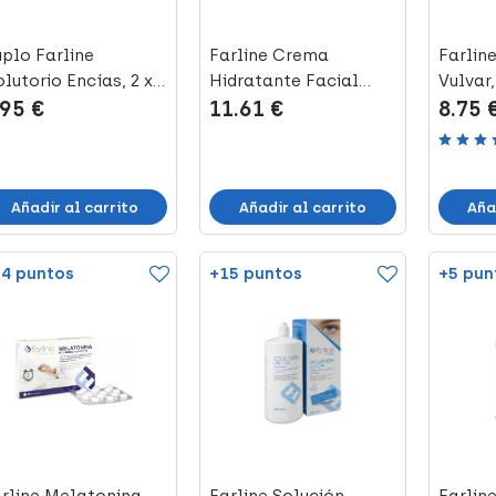
plo Farline
Farline Crema
Farlin
lutorio Encías, 2 x
Hidratante Facial
Vulvar,
.95 €
11.61 €
8.75 
0 ml
para Hombre, 50 ...
Añadir al carrito
Añadir al carrito
Aña
4 puntos
+15 puntos
+5 pun