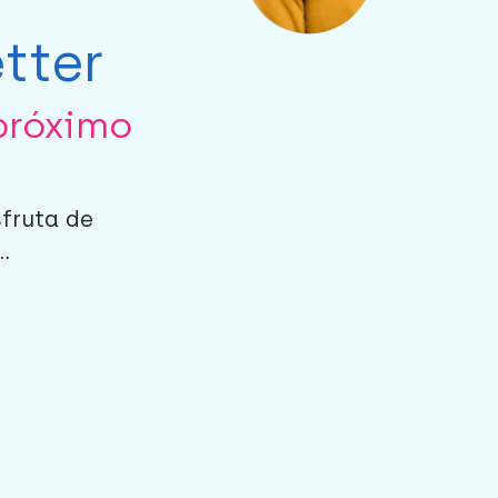
tter
próximo
sfruta de
.