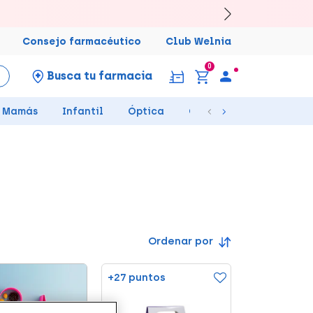
Consejo farmacéutico
Club Welnia
0
Busca tu farmacia
Mamás
Infantil
Óptica
Ortopedia
Salud Se
Ordenar por
+27 puntos