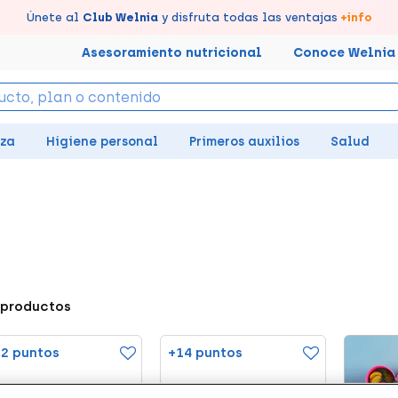
s puntos en tu Farmacia de Confianza, acumúlalos online.
évate un
Disfruta de la entrega
Únete al
7% de descuento
Club Welnia
rápida y gratuita
creando tu cuenta
y disfruta todas las ventajas
en farmacia
aquí
+info
Asesoramiento nutricional
Conoce Welnia
eza
Higiene personal
Primeros auxilios
Salud
 productos
2 puntos
+14 puntos