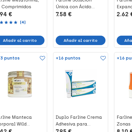
rline Melatonina,
Farline Solución
Farlin
0 Comprimidos
Única con Ácido
Expand
.94 €
7.58 €
2.62 
Hialurónico, 50...
(4)
Añadir al carrito
Añadir al carrito
Aña
3 puntos
+16 puntos
+16 pu
rline Manteca
Duplo Farline Crema
Farline
rporal Wild
Adhesiva para
Zonas 
.42 €
7.95 €
8.10 
inilla, 250 ml
Dentaduras Pos...
50+, 9 