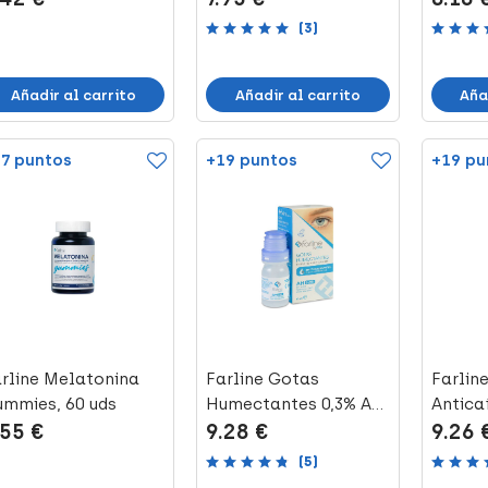
(3)
Añadir al carrito
Añadir al carrito
Aña
7 puntos
+19 puntos
+19 pu
rline Melatonina
Farline Gotas
Farlin
mmies, 60 uds
Humectantes 0,3% AH
Antica
.55 €
9.28 €
9.26 
APTAR, 10 ml
Unidad
(5)