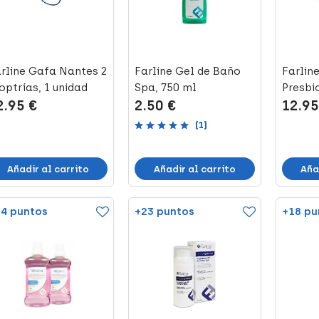
rline Gafa Nantes 2
Farline Gel de Baño
Farlin
optrías, 1 unidad
Spa, 750 ml
Presbic
2.95 €
2.50 €
12.95
1 Ud
(1)
Añadir al carrito
Añadir al carrito
Aña
4 puntos
+23 puntos
+18 pu