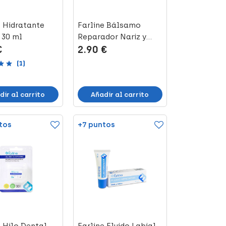
e Hidratante
Farline Bálsamo
 30 ml
Reparador Nariz y
€
2.90 €
Labios, 15 ml
(1)
dir al carrito
Añadir al carrito
tos
+7 puntos