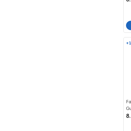
+1
Fa
Gu
8