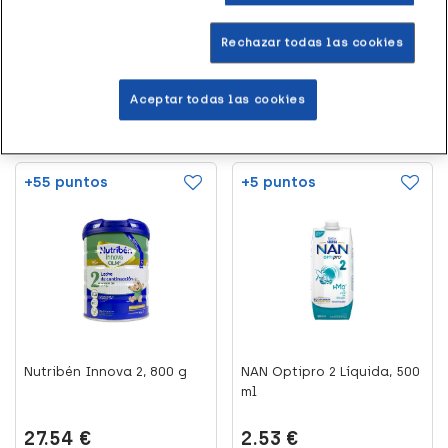
método de
33.99 €
alimentación
Rechazar todas las cookies
(1)
Aceptar todas las cookies
Leer más
Añadir al carrito
+55 puntos
+5 puntos
Nutribén Innova 2, 800 g
NAN Optipro 2 Líquida, 500
ml
27.54 €
2.53 €