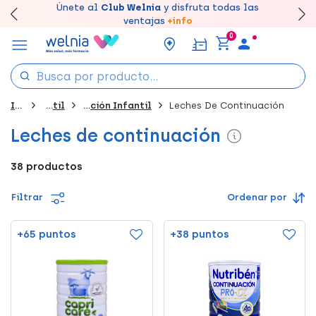
Canjea tus puntos en tu Farmacia de Confianza,
Únete al
Club Welnia
y disfruta todas las
Llévate un
Disfruta de la entrega
7% de descuento
creando tu cuenta
rápida y gratuita
aquí
en farmacia
acumúlalos online.
ventajas
+info
0
Inicio
Infantil
Alimentación Infantil
Leches De Continuación
Leches de continuación
38 productos
Filtrar
Ordenar por
+65 puntos
+38 puntos