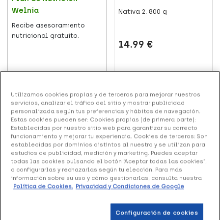
Welnia
Nativa 2, 800 g
Recibe asesoramiento
nutricional gratuito.
14.99 €
Añadir al carrito
Leer más
Utilizamos cookies propias y de terceros para mejorar nuestros
servicios, analizar el tráfico del sitio y mostrar publicidad
personalizada según tus preferencias y hábitos de navegación.
+68 puntos
Estas cookies pueden ser: Cookies propias (de primera parte):
Establecidas por nuestro sitio web para garantizar su correcto
funcionamiento y mejorar tu experiencia. Cookies de terceros: Son
establecidas por dominios distintos al nuestro y se utilizan para
estudios de publicidad, medición y marketing. Puedes aceptar
todas las cookies pulsando el botón “Aceptar todas las cookies”,
o configurarlas y rechazarlas según tu elección. Para más
información sobre su uso y cómo gestionarlas, consulta nuestra
INFANTIL
Política de Cookies.
Privacidad y Condiciones de Google
'Baby-led weaning'
(BLW): qué es y cómo
Almirón Advance 2, 1200 g
Configuración de cookies
empezar con este