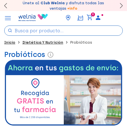
Canjea tus puntos en tu Farmacia de Confianza,
Únete al
Club Welnia
y disfruta todas las
Llévate un
Disfruta de la entrega
7% de descuento
creando tu cuenta
rápida y gratuita
aquí
en farmacia
acumúlalos online.
ventajas
+info
0
Inicio
Dietética Y Nutrición
Probióticos
Probióticos