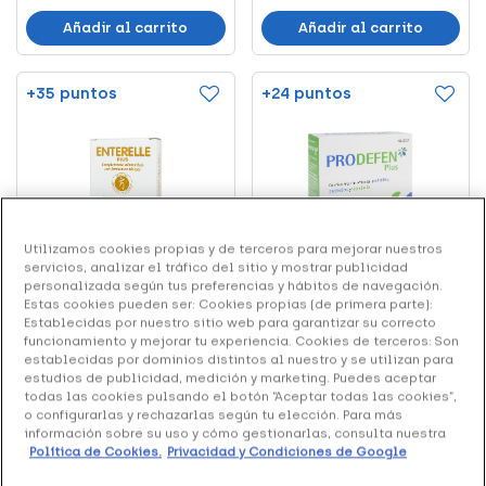
Añadir al carrito
Añadir al carrito
+35 puntos
+24 puntos
Utilizamos cookies propias y de terceros para mejorar nuestros
servicios, analizar el tráfico del sitio y mostrar publicidad
Top Ventas
Top Ventas
personalizada según tus preferencias y hábitos de navegación.
Nutribiótica Bromatech
Prodefen Plus, 10 Uds
Estas cookies pueden ser: Cookies propias (de primera parte):
Enterelle Plus, 24 cápsul...
Establecidas por nuestro sitio web para garantizar su correcto
funcionamiento y mejorar tu experiencia. Cookies de terceros: Son
establecidas por dominios distintos al nuestro y se utilizan para
17.67 €
11.91 €
estudios de publicidad, medición y marketing. Puedes aceptar
todas las cookies pulsando el botón “Aceptar todas las cookies”,
(7)
(53)
o configurarlas y rechazarlas según tu elección. Para más
información sobre su uso y cómo gestionarlas, consulta nuestra
Política de Cookies.
Privacidad y Condiciones de Google
Añadir al carrito
Añadir al carrito