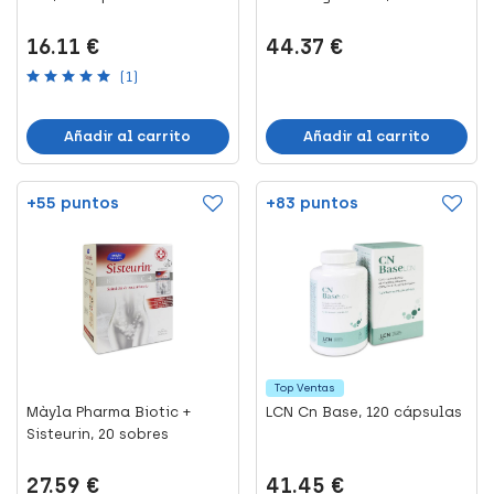
16.11 €
44.37 €
(1)
Añadir al carrito
Añadir al carrito
+55 puntos
+83 puntos
Top Ventas
Màyla Pharma Biotic +
LCN Cn Base, 120 cápsulas
Sisteurin, 20 sobres
27.59 €
41.45 €