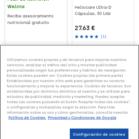
Welnia
Heliocare Ultra-D
Cápsulas, 30 Uds
Recibe asesoramiento
nutricional gratuito.
27.63 €
(1)
Añadir al carrito
Leer más
Utilizamos cookies propias y de terceros para mejorar nuestros
servicios, analizar el tráfico del sitio y mostrar publicidad
personalizada según tus preferencias y hábitos de navegación.
+81 puntos
Estas cookies pueden ser: Cookies propias (de primera parte):
Establecidas por nuestro sitio web para garantizar su correcto
funcionamiento y mejorar tu experiencia. Cookies de terceros: Son
establecidas por dominios distintos al nuestro y se utilizan para
estudios de publicidad, medición y marketing. Puedes aceptar
todas las cookies pulsando el botón “Aceptar todas las cookies”,
o configurarlas y rechazarlas según tu elección. Para más
información sobre su uso y cómo gestionarlas, consulta nuestra
NUTRICIÓN Y DIETÉTICA
Política de Cookies.
Privacidad y Condiciones de Google
Vitamina K: para qué
sirve y 10 alimentos
Centapil Sun, 45 Uds
Configuración de cookies
verdes que la