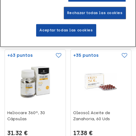
contienen
40.53 €
Rechazar todas las cookies
(2)
Aceptar todas las cookies
Leer más
Añadir al carrito
+63 puntos
+35 puntos
Heliocare 360º, 30
Oleosol Aceite de
Cápsulas
Zanahoria, 60 Uds
31.32 €
17.38 €