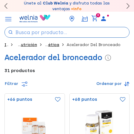
Canjea tus puntos en tu Farmacia de Confianza,
Únete al
Club Welnia
y disfruta todas las
Llévate un
Disfruta de la entrega
7% de descuento
creando tu cuenta
rápida y gratuita
aquí
en farmacia
acumúlalos online.
ventajas
+info
0
Inicio
Dietética Y Nutrición
Nutricosmética
Acelerador Del Bronceado
Acelerador del bronceado
31 productos
Filtrar
Ordenar por
+66 puntos
+68 puntos