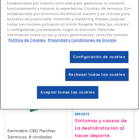
Establecidas por nuestro sitio web para garantizar su correcto
Welnia
Thermacare Adaptable
funcionamiento y mejorar tu experiencia. Cookies de terceros: Son
Parches Térmicos, 3
establecidas por dominios distintos al nuestro y se utilizan para
Recibe asesoramiento
estudios de publicidad, medición y marketing. Puedes aceptar
Unidade...
nutricional gratuito.
todas las cookies pulsando el botón “Aceptar todas las cookies”,
10.45 €
o configurarlas y rechazarlas según tu elección. Para más
información sobre su uso y cómo gestionarlas, consulta nuestra
Política de Cookies.
Privacidad y Condiciones de Google
Añadir al carrito
Leer más
Configuración de cookies
+34 puntos
Rechazar todas las cookies
Aceptar todas las cookies
DEPORTE
Síntomas y causas de
la deshidratación al
Kernnabis CBD Parches
hacer deporte:
Dérmicos, 8 Unidades