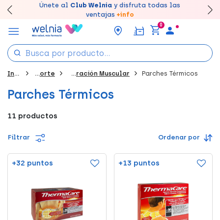
Canjea tus puntos en tu Farmacia de Confianza,
Únete al
Club Welnia
y disfruta todas las
Llévate un
Disfruta de la entrega
7% de descuento
creando tu cuenta
rápida y gratuita
aquí
en farmacia
acumúlalos online.
ventajas
+info
0
Inicio
Deporte
Recuperación Muscular
Parches Térmicos
Parches Térmicos
11 productos
Filtrar
Ordenar por
+32 puntos
+13 puntos