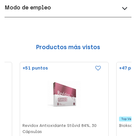
Modo de empleo
Productos más vistos
+51 puntos
+47 pu
Top Vent
Revidox Antioxidante Stilvid 84%, 30
Bioksan
Cápsulas