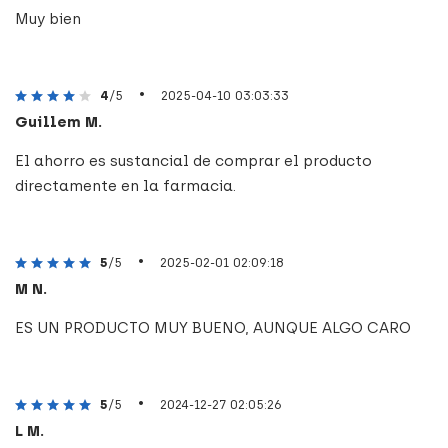
Muy bien
•
4
/5
2025-04-10 03:03:33
Guillem M.
El ahorro es sustancial de comprar el producto
directamente en la farmacia.
•
5
/5
2025-02-01 02:09:18
M N.
ES UN PRODUCTO MUY BUENO, AUNQUE ALGO CARO
•
5
/5
2024-12-27 02:05:26
L M.