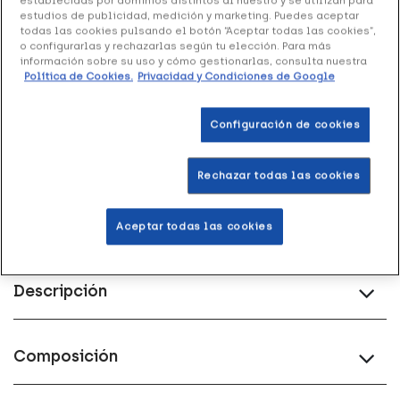
establecidas por dominios distintos al nuestro y se utilizan para
estudios de publicidad, medición y marketing. Puedes aceptar
todas las cookies pulsando el botón “Aceptar todas las cookies”,
Entrega rápida y gratuita
en farmacia
o configurarlas y rechazarlas según tu elección. Para más
información sobre su uso y cómo gestionarlas, consulta nuestra
Política de Cookies.
Privacidad y Condiciones de Google
Envío a domicilio
en 24-48h laborables
Configuración de cookies
Acumula
puntos Healthies
Rechazar todas las cookies
Devoluciones
gratis
Aceptar todas las cookies
Descripción
Composición