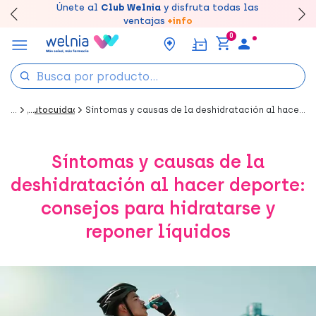
Canjea tus puntos en tu Farmacia de Confianza,
Únete al
Club Welnia
y disfruta todas las
Llévate un
Disfruta de la entrega
7% de descuento
creando tu cuenta
rápida y gratuita
aquí
en farmacia
acumúlalos online.
ventajas
+info
0
...
Autocuidado
Síntomas y causas de la deshidratación al hacer deporte: consejos para hidratarse y reponer líquidos
Síntomas y causas de la
deshidratación al hacer deporte:
consejos para hidratarse y
reponer líquidos