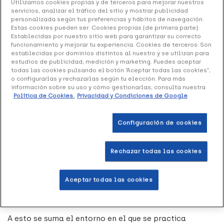
Utilizamos cookies propias y de terceros para mejorar nuestros
empezar por su definición más básica: se trata de
servicios, analizar el tráfico del sitio y mostrar publicidad
personalizada según tus preferencias y hábitos de navegación.
una
pérdida de líquido corporal
que no se compensa
Estas cookies pueden ser: Cookies propias (de primera parte):
adecuadamente. En el contexto del ejercicio físico,
Establecidas por nuestro sitio web para garantizar su correcto
funcionamiento y mejorar tu experiencia. Cookies de terceros: Son
esto ocurre principalmente a través del sudor, un
establecidas por dominios distintos al nuestro y se utilizan para
mecanismo natural que el organismo utiliza para
estudios de publicidad, medición y marketing. Puedes aceptar
todas las cookies pulsando el botón “Aceptar todas las cookies”,
regular la temperatura.
o configurarlas y rechazarlas según tu elección. Para más
información sobre su uso y cómo gestionarlas, consulta nuestra
Política de Cookies.
Privacidad y Condiciones de Google
Las
causas de la deshidratación
durante la práctica
deportiva son diversas, aunque todas giran en torno a
Configuración de cookies
un mismo eje: el desequilibrio entre lo que el cuerpo
pierde y lo que se repone. El esfuerzo físico intenso es
Rechazar todas las cookies
una de las principales razones ya que, cuanto mayor es
la intensidad del ejercicio, más calor generan los
Aceptar todas las cookies
músculos y más sudor produce el organismo para
enfriarse.
A esto se suma el entorno en el que se practica