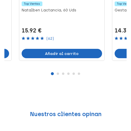
Top Ventas
Top Vent
Natalben Lactancia, 60 Uds
Gestagy
15.92 €
14.36
(62)
Añadir al carrito
Nuestros clientes opinan