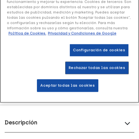
funcionamiento y mejorar tu experiencia. Cookies de terceros: Son
Añadir a la Wishlist
establecidas por dominios distintos al nuestro y se utilizan para
estudios de publicidad, medición y marketing. Puedes aceptar
todas las cookies pulsando el botón “Aceptar todas las cookies”,
o configurarlas y rechazarlas según tu elección. Para más
información sobre su uso y cómo gestionarlas, consulta nuestra
Política de Cookies.
Privacidad y Condiciones de Google
Entrega rápida y gratuita
en farmacia
Configuración de cookies
Envío a domicilio
en 24-48h laborables
Rechazar todas las cookies
Acumula
puntos Healthies
Aceptar todas las cookies
Devoluciones
gratis
Descripción