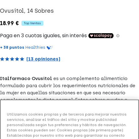
Ovusitol, 14 Sobres
18.99 €
Top Ventas
+ 38 puntos
Healthies
(13 opiniones)
Italfarmaco Ovusitol
es un complemento alimenticio
formulado para cubrir los requerimientos nutricionales de
la mujer en aquellas situaciones en que sea necesario
complementar la dieta normal. Estos sobres ayudan a
regular muchos de los procesos hormonales y metabólicos
que experimentan las mujeres.
Utilizamos cookies propias y de terceros para mejorar nuestros
servicios, analizar el tráfico del sitio y mostrar publicidad
personalizada según tus preferencias y hábitos de navegación.
Formato de Ovutisol: 14 sobres.
Estas cookies pueden ser: Cookies propias (de primera parte):
Establecidas por nuestro sitio web para garantizar su correcto