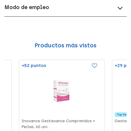
Modo de empleo
Productos más vistos
+52 puntos
+29 pu
Top Vent
Inovance Gestavance Comprimidos +
Gestagy
Perlas, 60 uni...