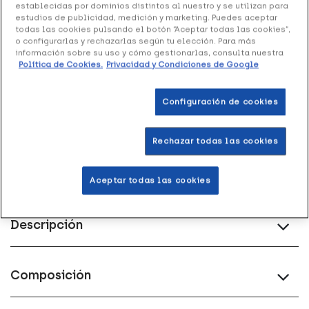
establecidas por dominios distintos al nuestro y se utilizan para
estudios de publicidad, medición y marketing. Puedes aceptar
todas las cookies pulsando el botón “Aceptar todas las cookies”,
Entrega rápida y gratuita
en farmacia
o configurarlas y rechazarlas según tu elección. Para más
información sobre su uso y cómo gestionarlas, consulta nuestra
Política de Cookies.
Privacidad y Condiciones de Google
Envío a domicilio
en 24-48h laborables
Configuración de cookies
Acumula
puntos Healthies
Rechazar todas las cookies
Devoluciones
gratis
Aceptar todas las cookies
Descripción
Composición