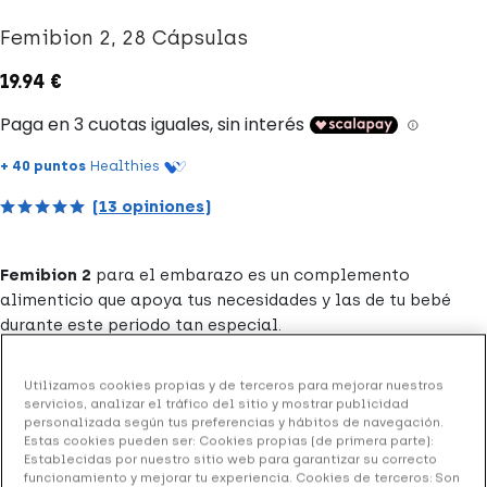
Femibion 2, 28 Cápsulas
19.94 €
+ 40 puntos
Healthies
(13 opiniones)
Femibion 2
para el embarazo es un complemento
alimenticio que apoya tus necesidades y las de tu bebé
durante este periodo tan especial.
Formato de Femibion 2: 28 cápsulas y 28 comprimidos.
Utilizamos cookies propias y de terceros para mejorar nuestros
servicios, analizar el tráfico del sitio y mostrar publicidad
personalizada según tus preferencias y hábitos de navegación.
Añadir a la Wishlist
Estas cookies pueden ser: Cookies propias (de primera parte):
Establecidas por nuestro sitio web para garantizar su correcto
funcionamiento y mejorar tu experiencia. Cookies de terceros: Son