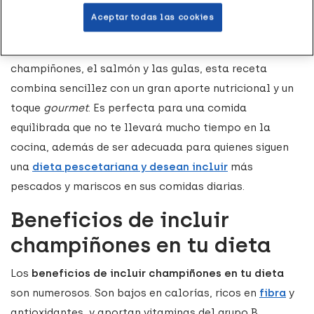
horno
forman un plato lleno de nutrientes, ideal para
Aceptar todas las cookies
los que buscan una receta fácil, rápida y cómoda de
preparar. Con ingredientes frescos como los
champiñones, el salmón y las gulas, esta receta
combina sencillez con un gran aporte nutricional y un
toque
gourmet
. Es perfecta para una comida
equilibrada que no te llevará mucho tiempo en la
cocina, además de ser adecuada para quienes siguen
una
dieta pescetariana y desean incluir
más
pescados y mariscos en sus comidas diarias.
Beneficios de incluir
champiñones en tu dieta
Los
beneficios de incluir champiñones en tu dieta
son numerosos. Son bajos en calorías, ricos en
fibra
y
antioxidantes, y aportan vitaminas del grupo B,