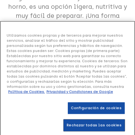
horno, es una opción ligera, nutritiva y
muy fácil de preparar. ¡Una forma
deliciosa de incluir más verduras y
pescado en tu dieta de manera
Utilizamos cookies propias y de terceros para mejorar nuestros
servicios, analizar el tráfico del sitio y mostrar publicidad
saludable!
personalizada según tus preferencias y hábitos de navegación.
Estas cookies pueden ser: Cookies propias (de primera parte):
Establecidas por nuestro sitio web para garantizar su correcto
funcionamiento y mejorar tu experiencia. Cookies de terceros: Son
Dificultad:
fácil
establecidas por dominios distintos al nuestro y se utilizan para
Tiempo de preparación
: 20 minutos
estudios de publicidad, medición y marketing. Puedes aceptar
todas las cookies pulsando el botón “Aceptar todas las cookies”,
Información nutricional (valor energético)
: 180
o configurarlas y rechazarlas según tu elección. Para más
información sobre su uso y cómo gestionarlas, consulta nuestra
kcal/ración
Política de Cookies.
Privacidad y Condiciones de Google
Número de comensales
: 2 personas
Alérgenos:
pescado, gluten
Configuración de cookies
Rechazar todas las cookies
Los
champiñones rellenos de gulas y salmón al