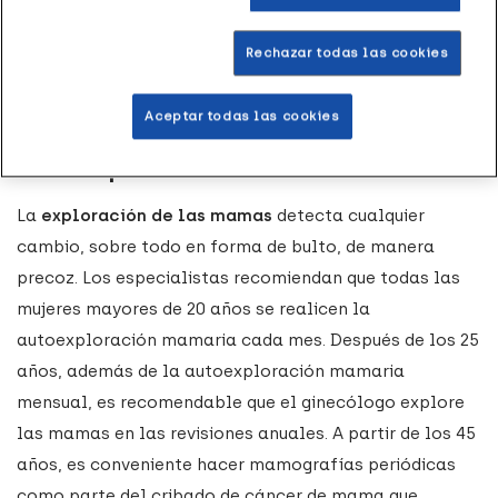
por ello es importante saber cómo
autoexplorarse
las mamas
para detectar problemas y actuar con
Rechazar todas las cookies
rapidez.
Aceptar todas las cookies
¿Por qué es importante la
autoexploración mamaria?
La
exploración de las mamas
detecta cualquier
cambio, sobre todo en forma de bulto, de manera
precoz. Los especialistas recomiendan que todas las
mujeres mayores de 20 años se realicen la
autoexploración mamaria cada mes. Después de los 25
años, además de la autoexploración mamaria
mensual, es recomendable que el ginecólogo explore
las mamas en las revisiones anuales. A partir de los 45
años, es conveniente hacer mamografías periódicas
como parte del cribado de cáncer de mama que