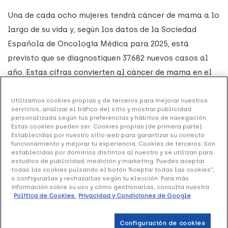
Una de cada ocho mujeres tendrá cáncer de mama a lo
largo de su vida y, según los datos de la Sociedad
Española de Oncología Médica para 2025, está
previsto que se diagnostiquen 37.682 nuevos casos al
año. Estas cifras convierten al cáncer de mama en el
tumor más frecuente entre las mujeres.
Utilizamos cookies propias y de terceros para mejorar nuestros
En líneas generales, el
cáncer de mama
suele aparecer
servicios, analizar el tráfico del sitio y mostrar publicidad
personalizada según tus preferencias y hábitos de navegación.
a partir de los 35 años y se da con más frecuencia en
Estas cookies pueden ser: Cookies propias (de primera parte):
Establecidas por nuestro sitio web para garantizar su correcto
mujeres que tienen entre 45 y 65 años debido a los
funcionamiento y mejorar tu experiencia. Cookies de terceros: Son
cambios hormonales que tienen lugar durante la
establecidas por dominios distintos al nuestro y se utilizan para
estudios de publicidad, medición y marketing. Puedes aceptar
menopausia
.
todas las cookies pulsando el botón “Aceptar todas las cookies”,
o configurarlas y rechazarlas según tu elección. Para más
información sobre su uso y cómo gestionarlas, consulta nuestra
Los avances en investigación sobre este tipo de cáncer
Política de Cookies.
Privacidad y Condiciones de Google
han permitido que la tasa de supervivencia se sitúe en
el 90 %. Pero la prevención sigue siendo fundamental y
Configuración de cookies