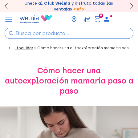
Canjea tus puntos en tu Farmacia de Confianza,
Únete al
Club Welnia
y disfruta todas las
Llévate un
Disfruta de la entrega
7% de descuento
creando tu cuenta
rápida y gratuita
aquí
en farmacia
acumúlalos online.
ventajas
+info
0
...
Autocuidado
Cómo hacer una autoexploración mamaria paso a paso
Cómo hacer una
autoexploración mamaria paso a
paso