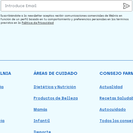
Suscribiéndote a la newsletter aceptas recibir comunicaciones comerciales de Welnia en
función de un perfil basado en tu comportamiento y preferencias personales en los términos
previstos en la
Política de Privacidad
ELNIA
ÁREAS DE CUIDADO
CONSEJO FAR
ia
Dietética y Nutrición
Actualidad
Productos de Belleza
Recetas Saluda
Mamás
Autocuidado
cia
Infantil
Todos los consej
Deporte