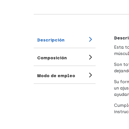
Descri
Descripción
Esta t
múscul
Composición
Son to
dejand
Modo de empleo
Su for
un aju
ayudan 
Cumple
instru