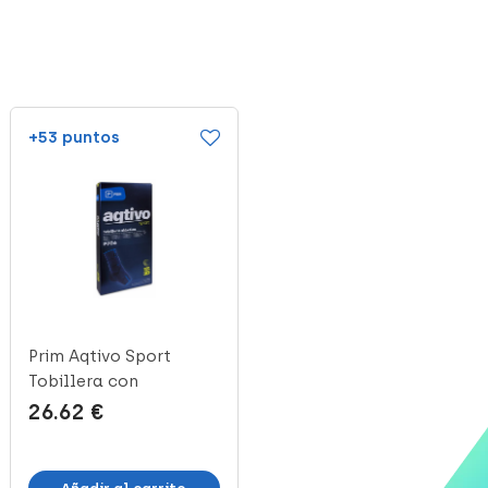
+53 puntos
+53 puntos
Prim Aqtivo Sport
Prim Aqtivo Sport
Tobillera con
Tobillera con
Almohadillas en ...
Almohadillas en ...
26.62 €
26.62 €