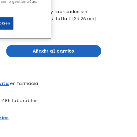
y cómo gestionarlas,
leolares de silicona y fabricadas sin
culos y articulaciones. Talla L (23-26 cm).
okies
 estéril.
Añadir al carrito
uita
en farmacia
-48h laborables
hies