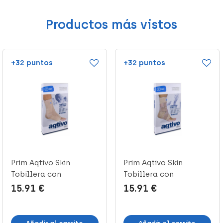
Productos más vistos
+32 puntos
+32 puntos
Prim Aqtivo Skin
Prim Aqtivo Skin
Tobillera con
Tobillera con
Almohadillas Tall...
Almohadillas en 8...
15.91 €
15.91 €