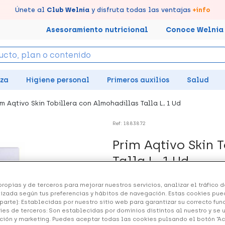
tus puntos en tu Farmacia de Confianza, acumúlalos online.
Disfruta de la entrega
Llévate un
Únete al
7% de descuento
Club Welnia
rápida y gratuita
y disfruta todas las ventajas
creando tu cuenta
en farmacia
aquí
+info
Asesoramiento nutricional
Conoce Welnia
eza
Higiene personal
Primeros auxilios
Salud
im Aqtivo Skin Tobillera con Almohadillas Talla L, 1 Ud
Ref: 1883872
Prim Aqtivo Skin 
Talla L, 1 Ud
15.91 €
ropias y de terceros para mejorar nuestros servicios, analizar el tráfico de
izada según tus preferencias y hábitos de navegación. Estas cookies pue
parte): Establecidas por nuestro sitio web para garantizar su correcto fu
ies de terceros: Son establecidas por dominios distintos al nuestro y se 
ción y marketing. Puedes aceptar todas las cookies pulsando el botón “A
+ 32 puntos
Healthies