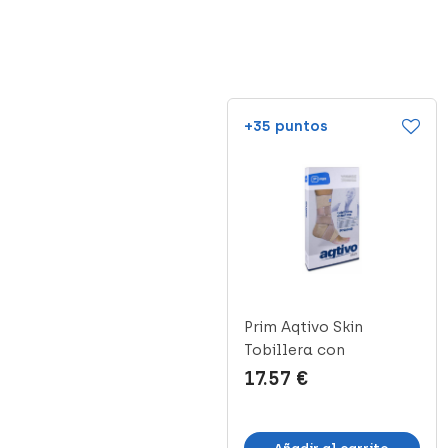
+63 puntos
+35 puntos
Prim Aqtivo Tobillera
Prim Aqtivo Skin
Elástica con
Tobillera con
Almohadillas ...
Almohadillas Tall...
31.65 €
17.57 €