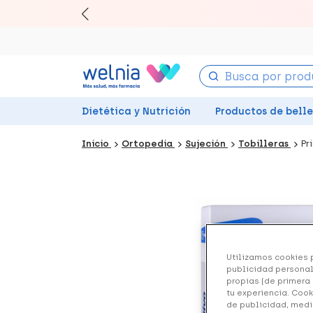
Canjea 
Dietética y Nutrición
Productos de bell
Inicio
Ortopedia
Sujeción
Tobilleras
Pr
Utilizamos cookies p
publicidad personal
propias (de primera 
tu experiencia. Cook
de publicidad, medi