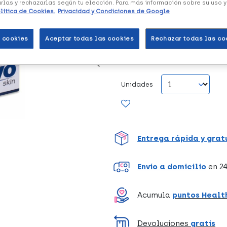
arlas y rechazarlas según tu elección. Para más información sobre su uso 
lítica de Cookies.
Privacidad y Condiciones de Google
Tobillera con almohadillas ma
costuras que protegen los mús
 cookies
Aceptar todas las cookies
Rechazar todas las co
Producto sanitario. Clase I, no
Unidades
Entrega rápida y grat
Envío a domicilio
en 24
Acumula
puntos Healt
Devoluciones
gratis