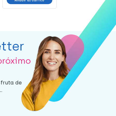
Añadir al carrito
Añadir al carrito
tter
próximo
sfruta de
.