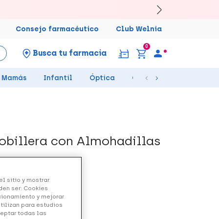
Consejo farmacéutico
Club Welnia
0
Busca tu farmacia
Mamás
Infantil
Óptica
Ortopedia
Salud Se
Tobillera con Almohadillas
l sitio y mostrar
den ser: Cookies
ncionamiento y mejorar
utilizan para estudios
ceptar todas las