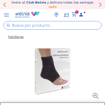
Canjea tus puntos en tu Farmacia de Confianza,
Únete al
Club Welnia
y disfruta todas las ventajas
Disfruta de la entrega
Llévate un
7% de descuento
rápida y gratuita
creando tu cuenta
en farmacia
aquí
acumúlalos online.
+info
0
Tobilleras
Ref: 98499