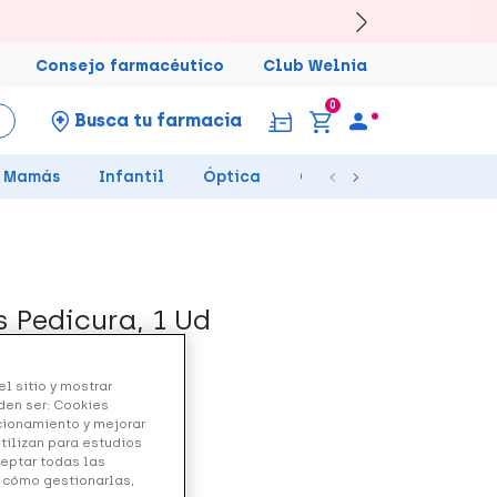
Consejo farmacéutico
Club Welnia
0
Busca tu farmacia
Mamás
Infantil
Óptica
Ortopedia
Salud Se
 Pedicura, 1 Ud
l sitio y mostrar
den ser: Cookies
ncionamiento y mejorar
utilizan para estudios
ceptar todas las
no.
y cómo gestionarlas,