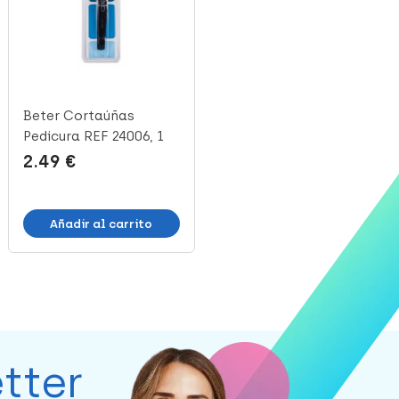
Beter Cortaúñas
Beter Cortaúñas
Pedicura REF 24006, 1
Cormado, 1 Ud
Ud
2.49 €
1.78 €
Añadir al carrito
Añadir al carrito
tter