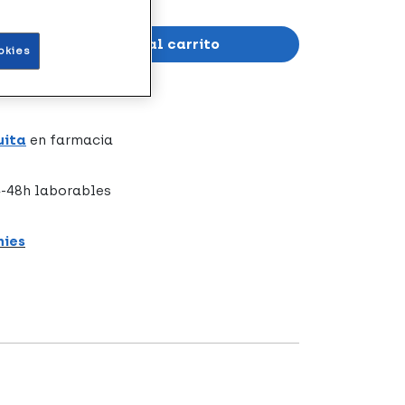
Añadir al carrito
okies
uita
en farmacia
-48h laborables
hies