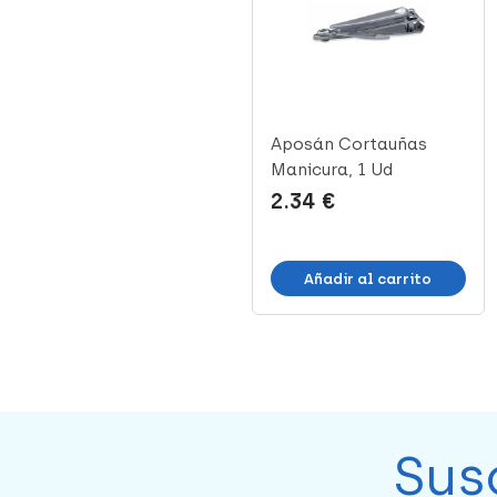
Tijera Manicura Pieles
Aposán Cortauñas
Curva Cromada Beter,
Manicura, 1 Ud
1 Ud
8.99 €
2.34 €
Añadir al carrito
Añadir al carrito
Sus