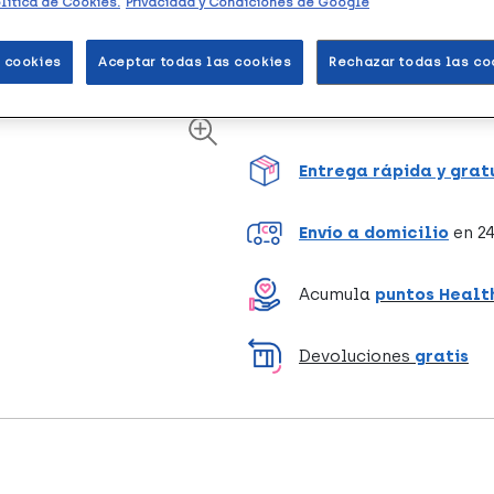
lítica de Cookies.
Privacidad y Condiciones de Google
Unidades
 cookies
Aceptar todas las cookies
Rechazar todas las co
Entrega rápida y grat
Envío a domicilio
en 24
Acumula
puntos Healt
Devoluciones
gratis