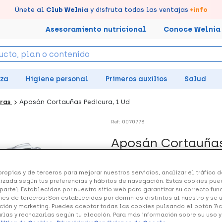
tus puntos en tu Farmacia de Confianza, acumúlalos online.
Disfruta de la entrega
Llévate un
Únete al
7% de descuento
Club Welnia
rápida y gratuita
y disfruta todas las ventajas
creando tu cuenta
en farmacia
aquí
+info
Asesoramiento nutricional
Conoce Welnia
eza
Higiene personal
Primeros auxilios
Salud
eras
Aposán Cortauñas Pedicura, 1 Ud
Ref: 0070778
Aposán Cortauñas
3.43 €
ropias y de terceros para mejorar nuestros servicios, analizar el tráfico de
izada según tus preferencias y hábitos de navegación. Estas cookies pue
parte): Establecidas por nuestro sitio web para garantizar su correcto fu
+ 7 puntos
Healthies
ies de terceros: Son establecidas por dominios distintos al nuestro y se 
ción y marketing. Puedes aceptar todas las cookies pulsando el botón “A
Cortauñas de acero de carbo
arlas y rechazarlas según tu elección. Para más información sobre su uso 