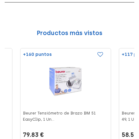
Productos más vistos
+160 puntos
+117 p
Beurer Tensiómetro de Brazo BM 51
Beurer 
EasyClip, 1 Un...
49, 1 Ud
79.83 €
58.52