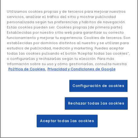
69.19 €
Utilizamos cookies propias y de terceros para mejorar nuestros
servicios, analizar el tráfico del sitio y mostrar publicidad
personalizada según tus preferencias y hábitos de navegación.
Estas cookies pueden ser: Cookies propias (de primera parte):
Establecidas por nuestro sitio web para garantizar su correcto
+ 138 puntos
Healthies
funcionamiento y mejorar tu experiencia. Cookies de terceros: Son
establecidas por dominios distintos al nuestro y se utilizan para
Beurer Tensiómetro Brazo BM-40
es un instrumento que
estudios de publicidad, medición y marketing. Puedes aceptar
todas las cookies pulsando el botón “Aceptar todas las cookies”,
ayuda a medir la presión arterial. Está destinado para
o configurarlas y rechazarlas según tu elección. Para más
todas esas personas que necesitan llevar un control de su
información sobre su uso y cómo gestionarlas, consulta nuestra
Política de Cookies.
Privacidad y Condiciones de Google
tensión diariamente.
Configuración de cookies
Formato 1 Unidad.
Rechazar todas las cookies
Añadir a la Wishlist
Aceptar todas las cookies
Entrega rápida y gratuita
en farmacia