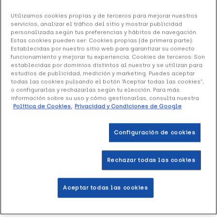
8.98 €
Utilizamos cookies propias y de terceros para mejorar nuestros
servicios, analizar el tráfico del sitio y mostrar publicidad
personalizada según tus preferencias y hábitos de navegación.
+ 18 puntos
Healthies
Estas cookies pueden ser: Cookies propias (de primera parte):
Establecidas por nuestro sitio web para garantizar su correcto
funcionamiento y mejorar tu experiencia. Cookies de terceros: Son
Best Breathe Filtro Nasal es un discreto dispositivo con
establecidas por dominios distintos al nuestro y se utilizan para
filtro recambiables y desechables que consiguen retener
estudios de publicidad, medición y marketing. Puedes aceptar
todas las cookies pulsando el botón “Aceptar todas las cookies”,
una gran parte de las partículas presentes en el aire que
o configurarlas y rechazarlas según tu elección. Para más
respiramos día a día.
información sobre su uso y cómo gestionarlas, consulta nuestra
Política de Cookies.
Privacidad y Condiciones de Google
Formato de una unidad de la talla S.
Configuración de cookies
Añadir a la Wishlist
Rechazar todas las cookies
Aceptar todas las cookies
Entrega rápida y gratuita
en farmacia