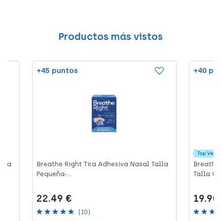
Productos más vistos
+45 puntos
+40 pu
Top Vent
alla
Breathe Right Tira Adhesiva Nasal Talla
Breathe 
Pequeña-...
Talla Gr.
22.49 €
19.90
(10)