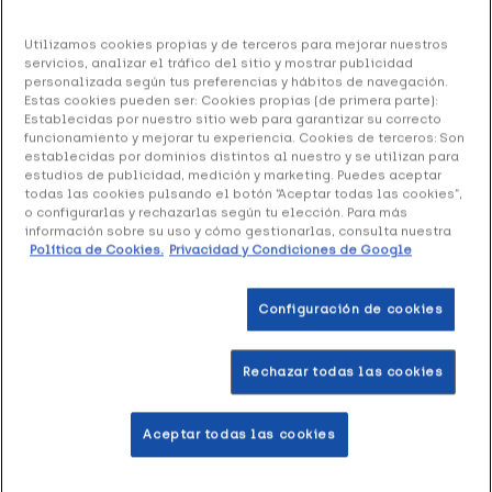
Bion 3 Senior, 30 comprimidos
Utilizamos cookies propias y de terceros para mejorar nuestros
servicios, analizar el tráfico del sitio y mostrar publicidad
15.19 €
personalizada según tus preferencias y hábitos de navegación.
Estas cookies pueden ser: Cookies propias (de primera parte):
Establecidas por nuestro sitio web para garantizar su correcto
funcionamiento y mejorar tu experiencia. Cookies de terceros: Son
establecidas por dominios distintos al nuestro y se utilizan para
+ 30 puntos
Healthies
estudios de publicidad, medición y marketing. Puedes aceptar
todas las cookies pulsando el botón “Aceptar todas las cookies”,
o configurarlas y rechazarlas según tu elección. Para más
Bion 3 Senior
es un complemento vitamínico que
información sobre su uso y cómo gestionarlas, consulta nuestra
contribuye al funcionamiento del sistema inmune. Es ideal
Política de Cookies.
Privacidad y Condiciones de Google
para los deportistas gracias a su formulación a base de
ginseng, probióticos, vitaminas y minerales.
Configuración de cookies
Formato 30 comprimidos
Rechazar todas las cookies
Añadir a la Wishlist
Aceptar todas las cookies