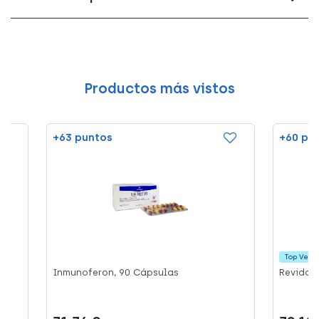
Productos más vistos
+63 puntos
+60 pu
Top Vent
Inmunoferon, 90 Cápsulas
Revidox