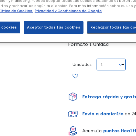
ción y marketing. Puedes aceptar todas las cookies pulsando el botón “A
arlas y rechazarlas según tu elección. Para más información sobre su uso 
lítica de Cookies.
Privacidad y Condiciones de Google
Breezy Premium Silla de Ru
especialmente diseñado para f
con movilidad limitada. Fabri
 cookies
Aceptar todas las cookies
Rechazar todas las co
Formato 1 Unidad
Unidades
Entrega rápida y grat
Envío a domicilio
en 24
Acumula
puntos Healt