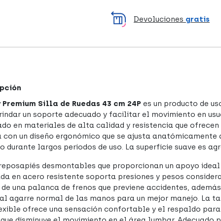
Devoluciones
gratis
pción
 Premium Silla de Ruedas 43 cm 24P
es un producto de u
rindar un soporte adecuado y facilitar el movimiento en usu
ado en materiales de alta calidad y resistencia que ofrece
 con un diseño ergonómico que se ajusta anatómicamente a
 durante largos periodos de uso. La superficie suave es agr
reposapiés desmontables que proporcionan un apoyo ideal p
ada en acero resistente soporta presiones y pesos considera
 de una palanca de frenos que previene accidentes, además
 al agarre normal de las manos para un mejor manejo. La ta
exible ofrece una sensación confortable y el respaldo para
lo que disminuye el movimiento en el área lumbar. Adecuado 