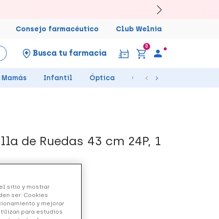
Consejo farmacéutico
Club Welnia
0
Busca tu farmacia
Mamás
Infantil
Óptica
Ortopedia
Salud Se
lla de Ruedas 43 cm 24P, 1
l sitio y mostrar
den ser: Cookies
ncionamiento y mejorar
utilizan para estudios