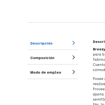
Descri
Descripción
Breezy
para b
Composición
fabric
Cuenta
cómodo
Modo de empleo
Posee 
realiz
Provee
ajusta
semifl
fija, 