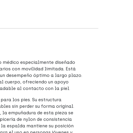
so médico especialmente diseñado
arios con movilidad limitada. Está
n un desempeño óptimo a largo plazo.
l cuerpo, ofreciendo un apoyo
adable al contacto con la piel.
ara los pies. Su estructura
bles sin perder su forma original.
, la empuñadura de esta pieza se
picería de nylon de consistencia
 la espalda mantiene su posición
para el uso en personas jóvenes y