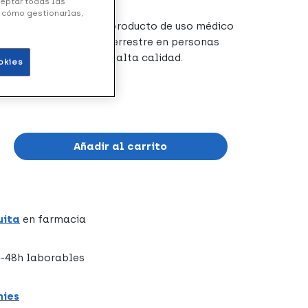
ceptar todas las
y cómo gestionarlas,
edas 43 cm 24P
es un producto de uso médico
acilitar el tránsito terrestre en personas
cado en materiales de alta calidad.
okies
Añadir al carrito
uita
en farmacia
-48h laborables
hies