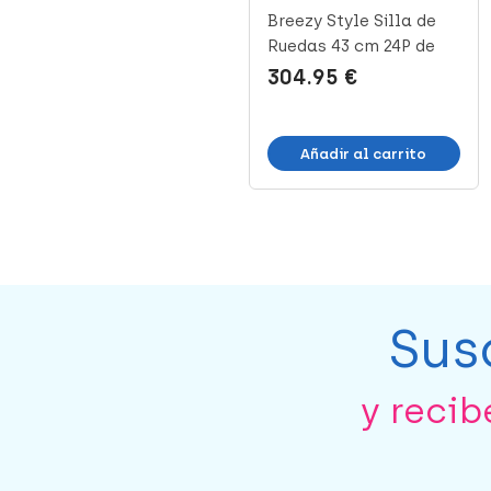
Breezy Style Silla de
Breezy Style Silla de
Ruedas 52 cm 24P
Ruedas 43 cm 24P de
Aluminio,...
Alumin...
304.95 €
304.95 €
Añadir al carrito
Añadir al carrito
Sus
y reci