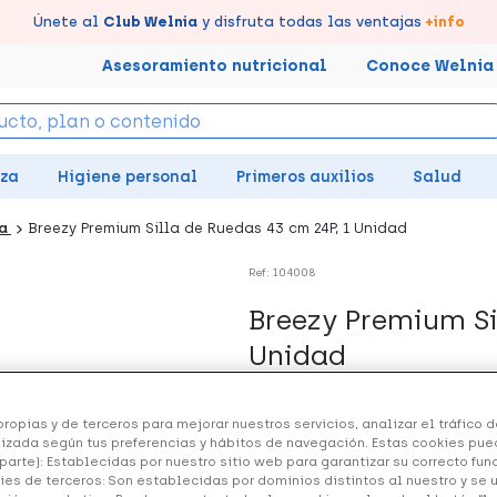
tus puntos en tu Farmacia de Confianza, acumúlalos online.
Disfruta de la entrega
Llévate un
Únete al
7% de descuento
Club Welnia
rápida y gratuita
y disfruta todas las ventajas
creando tu cuenta
en farmacia
aquí
+info
Asesoramiento nutricional
Conoce Welnia
eza
Higiene personal
Primeros auxilios
Salud
da
Breezy Premium Silla de Ruedas 43 cm 24P, 1 Unidad
Ref: 104008
Breezy Premium Si
Unidad
206.95 €
ropias y de terceros para mejorar nuestros servicios, analizar el tráfico de
izada según tus preferencias y hábitos de navegación. Estas cookies pue
parte): Establecidas por nuestro sitio web para garantizar su correcto fu
ies de terceros: Son establecidas por dominios distintos al nuestro y se 
+ 414 puntos
Healthies