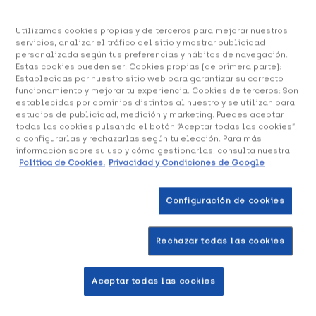
Medela Colector de Leche Materna, 1 unidad
Utilizamos cookies propias y de terceros para mejorar nuestros
servicios, analizar el tráfico del sitio y mostrar publicidad
26.37 €
personalizada según tus preferencias y hábitos de navegación.
Estas cookies pueden ser: Cookies propias (de primera parte):
Establecidas por nuestro sitio web para garantizar su correcto
funcionamiento y mejorar tu experiencia. Cookies de terceros: Son
establecidas por dominios distintos al nuestro y se utilizan para
+ 53 puntos
Healthies
estudios de publicidad, medición y marketing. Puedes aceptar
todas las cookies pulsando el botón “Aceptar todas las cookies”,
o configurarlas y rechazarlas según tu elección. Para más
Medela Colector de Leche Materna
tiene un diseño
información sobre su uso y cómo gestionarlas, consulta nuestra
adecuado para recoger la leche que se produce en exceso
Política de Cookies.
Privacidad y Condiciones de Google
durante la lactancia. Cuenta con un formato flexible que
favorece la captura del fluido durante este proceso con
Configuración de cookies
comodidad y seguridad, lo que evita posibles derrames.
Formato 1 unidad
Rechazar todas las cookies
Añadir a la Wishlist
Aceptar todas las cookies