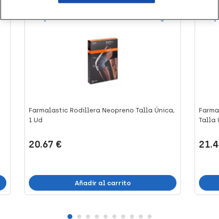
+41 puntos
+43 
Farmalastic Rodillera Neopreno Talla Única,
Farma
1 Ud
Talla Ú
20.67 €
21.4
Añadir al carrito