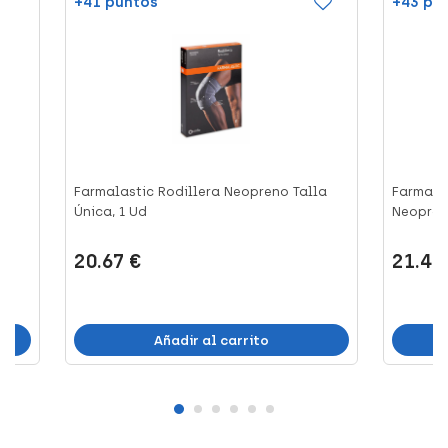
+41 puntos
+43 pu
Farmalastic Rodillera Neopreno Talla
Farmalas
Única, 1 Ud
Neopreno
20.67 €
21.42
Añadir al carrito