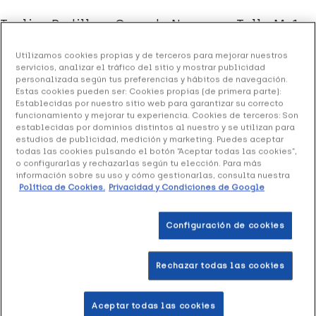
Topline Rodillera Cerrada Neopreno Talla M, 1
ud
Utilizamos cookies propias y de terceros para mejorar nuestros
27.23 €
servicios, analizar el tráfico del sitio y mostrar publicidad
Sin stock
personalizada según tus preferencias y hábitos de navegación.
Estas cookies pueden ser: Cookies propias (de primera parte):
+ 54 puntos
Healthies
Establecidas por nuestro sitio web para garantizar su correcto
funcionamiento y mejorar tu experiencia. Cookies de terceros: Son
establecidas por dominios distintos al nuestro y se utilizan para
Topline Rodillera Cerrada Neopreno Talla M
se adapta a
estudios de publicidad, medición y marketing. Puedes aceptar
la movilidad de las articulaciones, ayudando a la sujeción
todas las cookies pulsando el botón “Aceptar todas las cookies”,
y estabilización de la zona durante cualquier tipo de
o configurarlas y rechazarlas según tu elección. Para más
información sobre su uso y cómo gestionarlas, consulta nuestra
actividad física. Elaborada con neopreno transpirable.
Política de Cookies.
Privacidad y Condiciones de Google
Talla M 38-41 perímetro de la rodilla.
Formato 1 ud.
Configuración de cookies
Rechazar todas las cookies
Productos similares
Aceptar todas las cookies