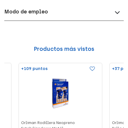
Modo de empleo
Productos más vistos
+109 puntos
+37 pu
Orliman Rodillera Neopreno
Orliman 