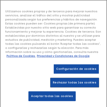
Orliman Rodillera Neopreno Flejes Metálicos
Utilizamos cookies propias y de terceros para mejorar nuestros
4104 Talla 2, 1 Unidad
servicios, analizar el tráfico del sitio y mostrar publicidad
personalizada según tus preferencias y hábitos de navegación.
54.41 €
Estas cookies pueden ser: Cookies propias (de primera parte):
Establecidas por nuestro sitio web para garantizar su correcto
funcionamiento y mejorar tu experiencia. Cookies de terceros: Son
establecidas por dominios distintos al nuestro y se utilizan para
estudios de publicidad, medición y marketing. Puedes aceptar
+ 109 puntos
Healthies
todas las cookies pulsando el botón “Aceptar todas las cookies”,
o configurarlas y rechazarlas según tu elección. Para más
información sobre su uso y cómo gestionarlas, consulta nuestra
Orliman Rodillera Neopreno Flejes Metálicos 4104
Política de Cookies.
Privacidad y Condiciones de Google
Talla 2
, este modelo de rodillera Orliman se indica para
esos casos de ligeras contusiones. Para inflamación de los
Configuración de cookies
ligamentos, articulaciones y tratamientos posquirúrgicos.
Rechazar todas las cookies
Formato 1 Unidad
Aceptar todas las cookies
Añadir a la Wishlist