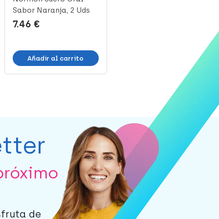
Sabor Naranja, 2 Uds
200 ml
7.46 €
10.99 €
Añadir al carrito
Añadir al carrito
tter
próximo
sfruta de