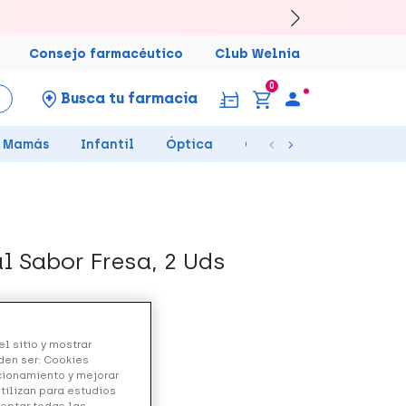
Consejo farmacéutico
Club Welnia
0
Busca tu farmacia
Mamás
Infantil
Óptica
Ortopedia
Salud Se
 Sabor Fresa, 2 Uds
l sitio y mostrar
den ser: Cookies
ncionamiento y mejorar
s y sales minerales.
utilizan para estudios
ceptar todas las