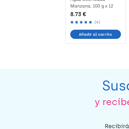
Frutas, 3 x 200 ml
Manzana, 100 g x 12
tarrinas
10.69 €
8.73 €
(6)
Añadir al carrito
Añadir al carrito
Sus
y reci
Recibirá