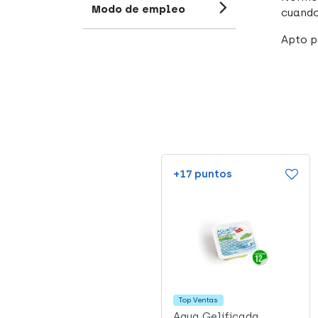
Modo de empleo
cuando
Apto pa
+21 puntos
+17 puntos
Top Ventas
OralSuero Sabor
Agua Gelificada