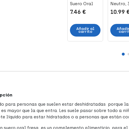
s, 2 x 330
Gelificada
Suero Oral
Neutro, 
Manzana, 100
Sabor
200 ml
8 €
8.73 €
7.46 €
10.99 
g x 12 tarrinas
Naranja, 2
(6)
Uds
adir al
Añadir al
Añadir
Añadir al
arrito
carrito
carri
carrito
pción
do para personas que suelen estar deshidratadas porque la 
 es mayor que la que entra. Les suele pasar sobre todo a ni
ete líquido para estar hidratados o a personas que están co
 suero oral fresa es un complemento alimenticio para el a