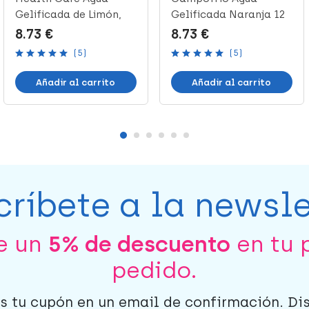
Gelificada de Limón,
Gelificada Naranja 12
100 gr x 1...
unidades, 1...
8.73 €
8.73 €
(5)
(5)
Añadir al carrito
Añadir al carrito
críbete a la newsle
be un
5% de descuento
en tu 
pedido.
s tu cupón en un email de confirmación. Di