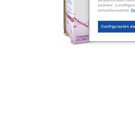
cookies”, o configur
consulta nuestra
Po
Configuración de
+28
+20
+20
puntos
puntos
punt
Humana
DiaBalance
Bior