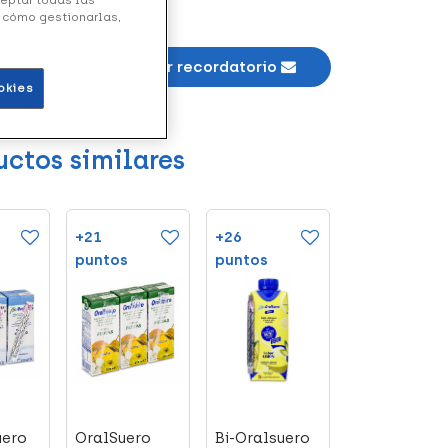
y cómo gestionarlas,
ble *
Añadir recordatorio
okies
uctos similares
+21
+26
+12
puntos
puntos
puntos
uero
OralSuero
Bi-Oralsuero
Cito-Oral