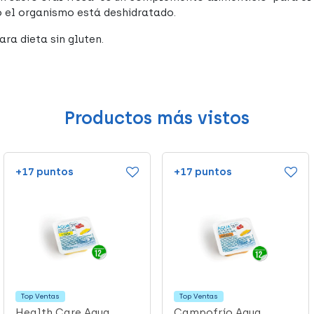
 el organismo está deshidratado.
ra dieta sin gluten.
Productos más vistos
+17 puntos
+17 puntos
Top Ventas
Top Ventas
Health Care Agua
Campofrío Agua