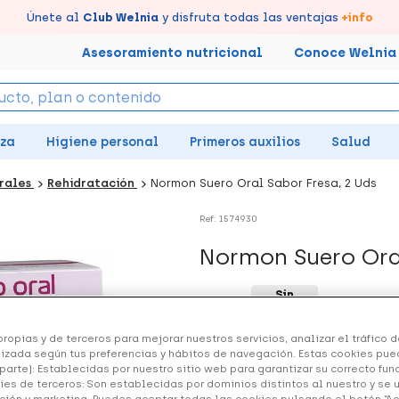
tus puntos en tu Farmacia de Confianza, acumúlalos online.
Disfruta de la entrega
Llévate un
Únete al
7% de descuento
Club Welnia
rápida y gratuita
y disfruta todas las ventajas
creando tu cuenta
en farmacia
aquí
+info
Asesoramiento nutricional
Conoce Welnia
eza
Higiene personal
Primeros auxilios
Salud
erales
Rehidratación
Normon Suero Oral Sabor Fresa, 2 Uds
Ref: 1574930
Normon Suero Oral
Sin
7.46 €
stock
ropias y de terceros para mejorar nuestros servicios, analizar el tráfico de
+ 15 puntos
Healthies
izada según tus preferencias y hábitos de navegación. Estas cookies pue
parte): Establecidas por nuestro sitio web para garantizar su correcto fu
Rehidratación. Aporta líquido
ies de terceros: Son establecidas por dominios distintos al nuestro y se 
ción y marketing. Puedes aceptar todas las cookies pulsando el botón “A