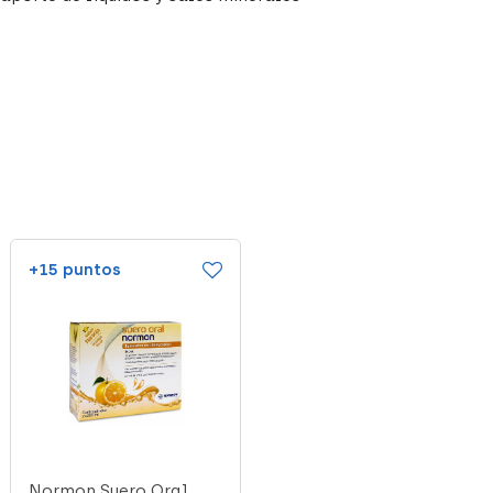
+15 puntos
+22 puntos
Normon Suero Oral
Bioral Suero Neutro, 3 x