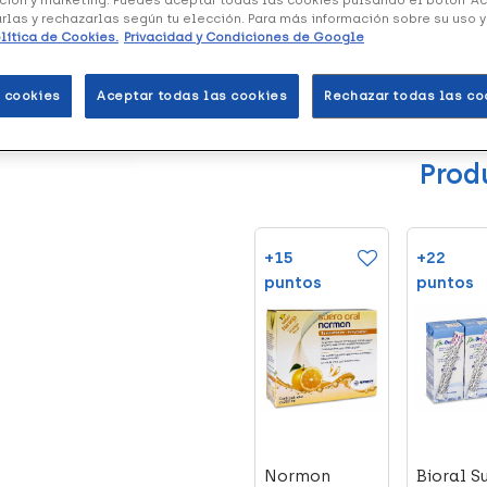
arlas y rechazarlas según tu elección. Para más información sobre su uso 
lítica de Cookies.
Privacidad y Condiciones de Google
Te avisamos cuando este disponi
 cookies
Aceptar todas las cookies
Rechazar todas las co
Prod
+17
+15
+22
os
puntos
puntos
puntos
Top Ventas
alsuero
Agua
Normon
Bioral S