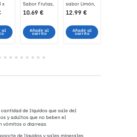
3 x
Sabor Frutas,
sabor Limón,
Limonada
3 x 200 ml
2 x 300 ml
Alcalina, 5
€
10.69 €
12.99 €
6.16 €
Bolsas
 al
Añadir al
Añadir al
Añadir al
to
carrito
carrito
carrito
cantidad de líquidos que sale del
ños y adultos que no beben el
n vómitos o diarreas.
porte de líquidos y sales minerales