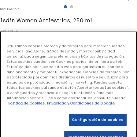
Ref: 1527974
Isdin Woman Antiestrías, 250 ml
27.63 €
Utilizamos cookies propias y de terceros para mejorar nuestros
servicios, analizar el tráfico del sitio y mostrar publicidad
+ 55 puntos
Healthies
personalizada según tus preferencias y hábitos de navegación.
Estas cookies pueden ser: Cookies propias (de primera parte):
Establecidas por nuestro sitio web para garantizar su correcto
(1 opinión)
funcionamiento y mejorar tu experiencia. Cookies de terceros: Son
establecidas por dominios distintos al nuestro y se utilizan para
estudios de publicidad, medición y marketing. Puedes aceptar
Crema corporal antiestrías que previene y reduce la
todas las cookies pulsando el botón “Aceptar todas las cookies”,
o configurarlas y rechazarlas según tu elección. Para más
formación de estrías. Potencia la elasticidad de la piel,
información sobre su uso y cómo gestionarlas, consulta nuestra
mejorando su flexibilidad y aumentando la resistencia de
Política de Cookies.
Privacidad y Condiciones de Google
la piel frente a las distensiones.
Configuración de cookies
Añadir a la Wishlist