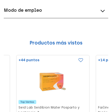
Modo de empleo
Productos más vistos
+44 puntos
+14 pu
Top Ventas
Seid Lab Seidibion Mater Posparto y
Farline