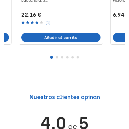
Lactancia, 3...
Pezón, 3
22.16 €
6.94 
(1)
Añadir al carrito
Nuestros clientes opinan
4.0
5
de