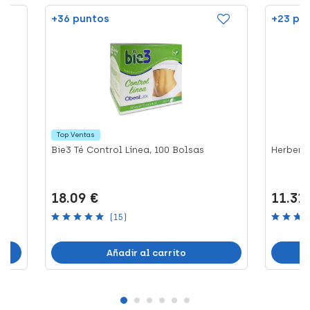
+36 puntos
+23 pu
Top Ventas
Bie3 Té Control Línea, 100 Bolsas
Herbensu
18.09 €
11.31
(15)
Añadir al carrito