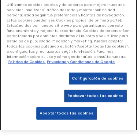
5.46 €
Utilizamos cookies propias y de terceros para mejorar nuestros
servicios, analizar el tráfico del sitio y mostrar publicidad
personalizada según tus preferencias y hábitos de navegación.
Estas cookies pueden ser: Cookies propias (de primera parte):
Establecidas por nuestro sitio web para garantizar su correcto
+ 11 puntos
Healthies
funcionamiento y mejorar tu experiencia. Cookies de terceros: Son
establecidas por dominios distintos al nuestro y se utilizan para
estudios de publicidad, medición y marketing. Puedes aceptar
Infusión que contribuye a la pérdida de peso.
todas las cookies pulsando el botón “Aceptar todas las cookies”,
o configurarlas y rechazarlas según tu elección. Para más
información sobre su uso y cómo gestionarlas, consulta nuestra
Añadir a la Wishlist
Política de Cookies.
Privacidad y Condiciones de Google
Configuración de cookies
Entrega rápida y gratuita
en farmacia
Rechazar todas las cookies
Envío a domicilio
en 24-48h laborables
Aceptar todas las cookies
Acumula
puntos Healthies