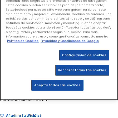
personalizada según tus preferencias y hábitos de navegación.
Estas cookies pueden ser: Cookies propias (de primera parte):
Pack Eucerin Protector Solar Kids Sun Spray
Establecidas por nuestro sitio web para garantizar su correcto
funcionamiento y mejorar tu experiencia. Cookies de terceros: Son
Pistola SPF50+ + Fluido Formato Bolsillo, 300 ml
establecidas por dominios distintos al nuestro y se utilizan para
+ 50 ml
estudios de publicidad, medición y marketing. Puedes aceptar
todas las cookies pulsando el botón “Aceptar todas las cookies”,
37.58 €
o configurarlas y rechazarlas según tu elección. Para más
información sobre su uso y cómo gestionarlas, consulta nuestra
Política de Cookies.
Privacidad y Condiciones de Google
+ 75 puntos
Healthies
Configuración de cookies
Pack Eucerin Protector Solar Kids Sun Spray Pistola
Rechazar todas las cookies
SPF50+ + Fluido Formato Bolsillo
ha sido creado para
brindar la protección adecuada a los niños menores de un
año de edad.
Aceptar todas las cookies
Formato 300 ml + 50 ml
Añadir a la Wishlist