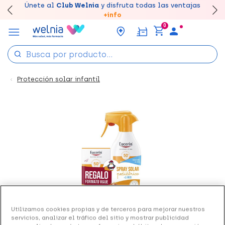
Canjea tus puntos en tu Farmacia de Confianza,
Únete al
Club Welnia
y disfruta todas las ventajas
Disfruta de la entrega
Llévate un
7% de descuento
rápida y gratuita
creando tu cuenta
en farmacia
aquí
acumúlalos online.
+info
0
Protección solar infantil
Utilizamos cookies propias y de terceros para mejorar nuestros
servicios, analizar el tráfico del sitio y mostrar publicidad
Ref: 188282