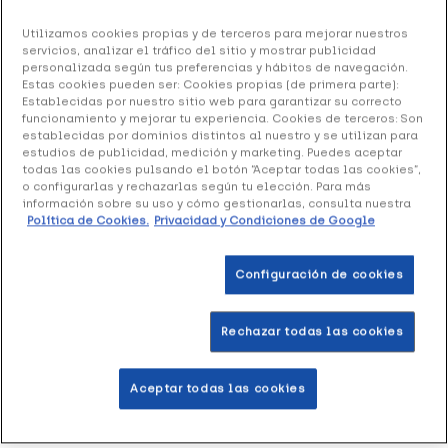
OrthoPrim Plantilla Doble Confort Talla S, 1 Par
Utilizamos cookies propias y de terceros para mejorar nuestros
servicios, analizar el tráfico del sitio y mostrar publicidad
personalizada según tus preferencias y hábitos de navegación.
24.38 €
Estas cookies pueden ser: Cookies propias (de primera parte):
Establecidas por nuestro sitio web para garantizar su correcto
funcionamiento y mejorar tu experiencia. Cookies de terceros: Son
establecidas por dominios distintos al nuestro y se utilizan para
+ 49 puntos
Healthies
estudios de publicidad, medición y marketing. Puedes aceptar
todas las cookies pulsando el botón “Aceptar todas las cookies”,
o configurarlas y rechazarlas según tu elección. Para más
OrthoPrim Plantilla Doble Confort Talla S
ayuda a aliviar
información sobre su uso y cómo gestionarlas, consulta nuestra
molestias en los talones a la hora de caminar o correr.
Política de Cookies.
Privacidad y Condiciones de Google
Formato de 1 par de la talla S. Ref. P451.
Configuración de cookies
Añadir a la Wishlist
Rechazar todas las cookies
Aceptar todas las cookies
Entrega rápida y gratuita
en farmacia