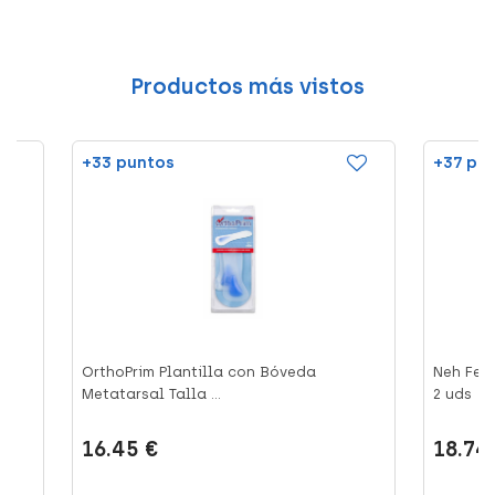
Productos más vistos
+33 puntos
+37 pu
OrthoPrim Plantilla con Bóveda
Neh Feet
Metatarsal Talla ...
2 uds
16.45 €
18.74