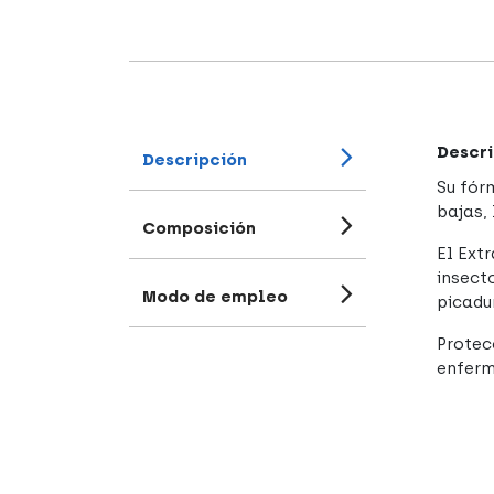
Descri
Descripción
Su fór
bajas, 
Composición
El Ext
insect
Modo de empleo
picadu
Protec
enferm