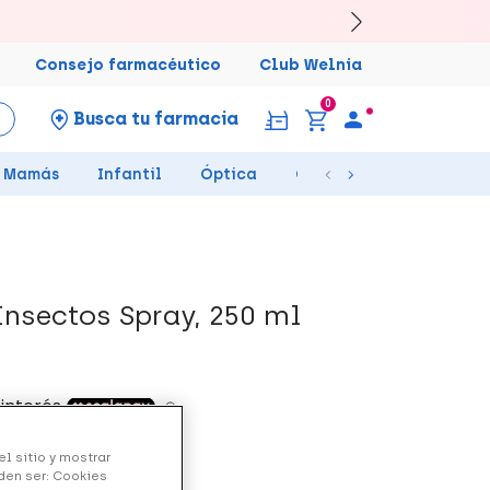
Consejo farmacéutico
Club Welnia
0
Busca tu farmacia
Mamás
Infantil
Óptica
Ortopedia
Salud Se
Insectos Spray, 250 ml
l sitio y mostrar
den ser: Cookies