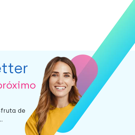
tter
próximo
sfruta de
.