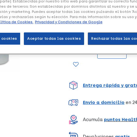
parte): Establecidas por nuestro sitio web para garantizar su correcto fu
ies de terceros: Son establecidas por dominios distintos al nuestro y se 
ción y marketing. Puedes aceptar todas las cookies pulsando el botón “A
arlas y rechazarlas según tu elección. Para más información sobre su uso 
Halley es un repelente de ins
lítica de Cookies.
Privacidad y Condiciones de Google
insectos: mosquitos tropicale
moscas, garrapatas y chinche
 cookies
Aceptar todas las cookies
Rechazar todas las co
Unidades
Entrega rápida y grat
Envío a domicilio
en 24
Acumula
puntos Healt
Devoluciones
gratis