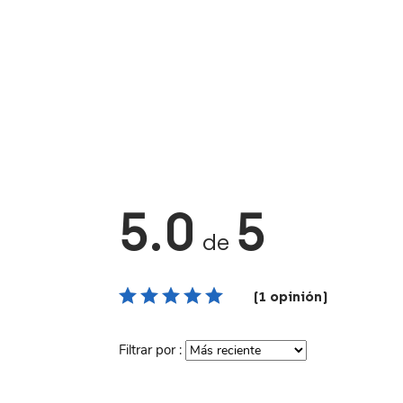
5.0
5
de
(1 opinión)
Filtrar por :