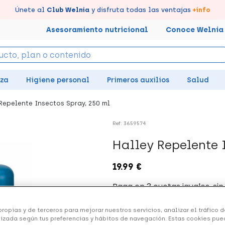
tus puntos en tu Farmacia de Confianza, acumúlalos online.
Disfruta de la entrega
Llévate un
Únete al
7% de descuento
Club Welnia
rápida y gratuita
y disfruta todas las ventajas
creando tu cuenta
en farmacia
aquí
+info
Asesoramiento nutricional
Conoce Welnia
eza
Higiene personal
Primeros auxilios
Salud
Repelente Insectos Spray, 250 ml
Ref: 3659574
Halley Repelente 
19.99 €
+ 40 puntos
Healthies
ropias y de terceros para mejorar nuestros servicios, analizar el tráfico de
izada según tus preferencias y hábitos de navegación. Estas cookies pue
(1 opinión)