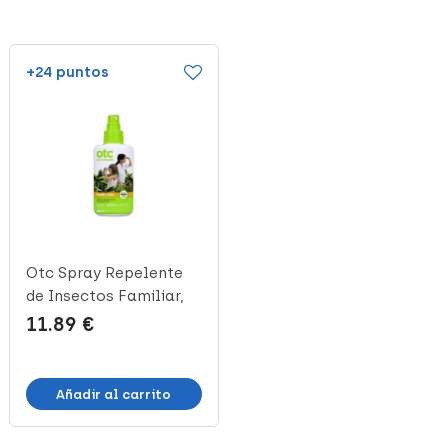
+24 puntos
+32 puntos
Otc Spray Repelente
Repel Bite Xtreme
de Insectos Familiar,
Repelente De Insectos,
100 ml
100 ml
11.89 €
15.99 €
Añadir al carrito
Añadir al carrito