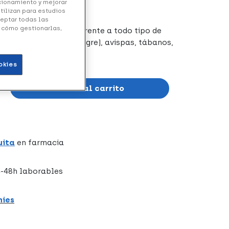
ncionamiento y mejorar
utilizan para estudios
ceptar todas las
y cómo gestionarlas,
ectos seguro y eficaz frente a todo tipo de
s (incluido mosquito Tigre), avispas, tábanos,
s.
okies
Añadir al carrito
uita
en farmacia
-48h laborables
hies