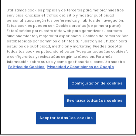
Anota Triturador de Medicación Ultra Fino, 1 Ud
Utilizamos cookies propias y de terceros para mejorar nuestros
servicios, analizar el tráfico del sitio y mostrar publicidad
personalizada según tus preferencias y hábitos de navegación.
6.86 €
Estas cookies pueden ser: Cookies propias (de primera parte):
Establecidas por nuestro sitio web para garantizar su correcto
funcionamiento y mejorar tu experiencia. Cookies de terceros: Son
establecidas por dominios distintos al nuestro y se utilizan para
+ 14 puntos
Healthies
estudios de publicidad, medición y marketing. Puedes aceptar
todas las cookies pulsando el botón “Aceptar todas las cookies”,
o configurarlas y rechazarlas según tu elección. Para más
Anota Triturador de Medicación Ultra Fino
ayuda a cortar por la
información sobre su uso y cómo gestionarlas, consulta nuestra
Política de Cookies.
Privacidad y Condiciones de Google
mitad y triturar las pastillas.
Formato de 1 triturador.
Configuración de cookies
Añadir a la Wishlist
Rechazar todas las cookies
Aceptar todas las cookies
Entrega rápida y gratuita
en farmacia