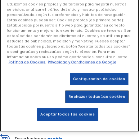
6.99 €
Utilizamos cookies propias y de terceros para mejorar nuestros
servicios, analizar el tráfico del sitio y mostrar publicidad
personalizada según tus preferencias y hábitos de navegación.
Estas cookies pueden ser: Cookies propias (de primera parte):
+ 14 puntos
Healthies
Establecidas por nuestro sitio web para garantizar su correcto
funcionamiento y mejorar tu experiencia. Cookies de terceros: Son
establecidas por dominios distintos al nuestro y se utilizan para
Neceser de viaje para una completa higiene bucal diaria.
estudios de publicidad, medición y marketing. Puedes aceptar
todas las cookies pulsando el botón “Aceptar todas las cookies”,
o configurarlas y rechazarlas según tu elección. Para más
información sobre su uso y cómo gestionarlas, consulta nuestra
Añadir a la Wishlist
Política de Cookies.
Privacidad y Condiciones de Google
Configuración de cookies
Entrega rápida y gratuita
en farmacia
Rechazar todas las cookies
Envío a domicilio
en 24-48h laborables
Aceptar todas las cookies
Acumula
puntos Healthies