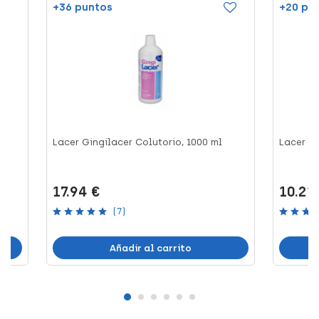
+36 puntos
+20 pu
Lacer Gingilacer Colutorio, 1000 ml
Lacer Gi
17.94 €
10.21
(7)
Añadir al carrito