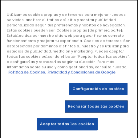
Dúo Bexident Encías Uso Diario Pasta Dental, 2
Utilizamos cookies propias y de terceros para mejorar nuestros
x 125 ml
servicios, analizar el tráfico del sitio y mostrar publicidad
personalizada según tus preferencias y hábitos de navegación.
14.22 €
Estas cookies pueden ser: Cookies propias (de primera parte):
Establecidas por nuestro sitio web para garantizar su correcto
funcionamiento y mejorar tu experiencia. Cookies de terceros: Son
establecidas por dominios distintos al nuestro y se utilizan para
estudios de publicidad, medición y marketing. Puedes aceptar
+ 28 puntos
Healthies
todas las cookies pulsando el botón “Aceptar todas las cookies”,
o configurarlas y rechazarlas según tu elección. Para más
información sobre su uso y cómo gestionarlas, consulta nuestra
Dúo Bexident Encías Uso Diario Pasta Dental
es un duplo
Política de Cookies.
Privacidad y Condiciones de Google
de pastas dentífricas para el cuidado diario de los dientes
y encías. Óptimo mantenimiento periodontal y la
Configuración de cookies
prevención de gingivitis.
Rechazar todas las cookies
Formato 2 x 125 ml
Aceptar todas las cookies
Añadir a la Wishlist