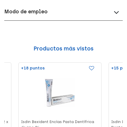
Modo de empleo
Productos más vistos
+18 puntos
+15 pu
, 2 x
Isdin Bexident Encías Pasta Dentífrica
Isdin Be