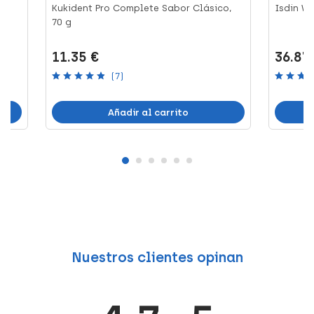
Kukident Pro Complete Sabor Clásico,
Isdin Wa
70 g
11.35 €
36.87
(7)
Añadir al carrito
Nuestros clientes opinan