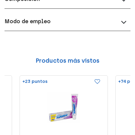
Modo de empleo
Productos más vistos
+23 puntos
+74 pu