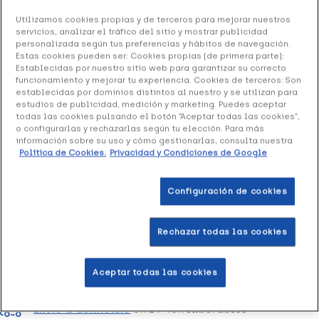
Utilizamos cookies propias y de terceros para mejorar nuestros
Molicare Mobile Large, 14 Uds
servicios, analizar el tráfico del sitio y mostrar publicidad
personalizada según tus preferencias y hábitos de navegación.
28.73 €
Estas cookies pueden ser: Cookies propias (de primera parte):
Establecidas por nuestro sitio web para garantizar su correcto
funcionamiento y mejorar tu experiencia. Cookies de terceros: Son
establecidas por dominios distintos al nuestro y se utilizan para
estudios de publicidad, medición y marketing. Puedes aceptar
+ 57 puntos
Healthies
todas las cookies pulsando el botón “Aceptar todas las cookies”,
o configurarlas y rechazarlas según tu elección. Para más
Ropa interior desechable con una fijación anatómica que
información sobre su uso y cómo gestionarlas, consulta nuestra
Política de Cookies.
Privacidad y Condiciones de Google
hace que no se deslice, ni abulte. Talla L.
Configuración de cookies
Añadir a la Wishlist
Rechazar todas las cookies
Entrega rápida y gratuita
en farmacia
Aceptar todas las cookies
Envío a domicilio
en 24-48h laborables