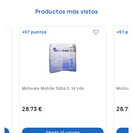
Productos más vistos
+57 puntos
+57 pu
Molicare Mobile Talla S, 14 Uds
Molicar
28.73 €
28.73
Añadir al carrito