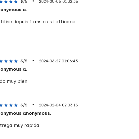
•
5
/5
2024-08-06 01:32:36
onymous a.
utilise depuis 1 ans c est efficace
•
5
/5
2024-06-27 01:06:43
onymous a.
do muy bien
•
5
/5
2024-02-04 02:03:15
onymous anonymous.
trega muy rapida