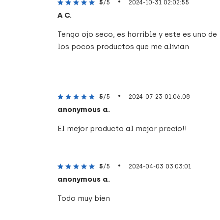
•
5
/5
2024-10-31 02:02:55
A C.
Tengo ojo seco, es horrible y este es uno de
los pocos productos que me alivian
•
5
/5
2024-07-23 01:06:08
anonymous a.
El mejor producto al mejor precio!!
•
5
/5
2024-04-03 03:03:01
anonymous a.
Todo muy bien