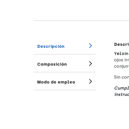
Descri
Descripción
Yeloin
ojos i
Composición
conjunt
Sin co
Modo de empleo
Cumple
instru