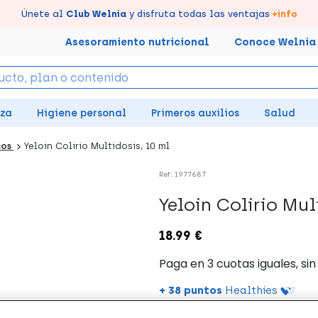
tus puntos en tu Farmacia de Confianza, acumúlalos online.
Disfruta de la entrega
Llévate un
Únete al
7% de descuento
Club Welnia
rápida y gratuita
y disfruta todas las ventajas
creando tu cuenta
en farmacia
aquí
+info
Asesoramiento nutricional
Conoce Welnia
eza
Higiene personal
Primeros auxilios
Salud
cos
Yeloin Colirio Multidosis, 10 ml
Ref: 1977687
Yeloin Colirio Mul
18.99 €
+ 38 puntos
Healthies
(15 opiniones)