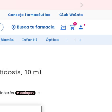
Consejo farmacéutico
Club Welnia
0
Busca tu farmacia
Mamás
Infantil
Óptica
Ortopedia
Salud Se
tidosis, 10 ml