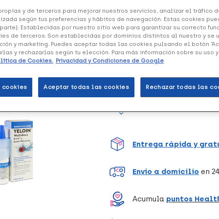
ropias y de terceros para mejorar nuestros servicios, analizar el tráfico de
izada según tus preferencias y hábitos de navegación. Estas cookies pue
parte): Establecidas por nuestro sitio web para garantizar su correcto fu
Yeloin Colirio Multidosis
que
ies de terceros: Son establecidas por dominios distintos al nuestro y se 
Hialurónico.
ción y marketing. Puedes aceptar todas las cookies pulsando el botón “A
arlas y rechazarlas según tu elección. Para más información sobre su uso 
Formato de 10 ml.
lítica de Cookies.
Privacidad y Condiciones de Google
 cookies
Aceptar todas las cookies
Rechazar todas las co
Unidades
Entrega rápida y grat
Envío a domicilio
en 24
Acumula
puntos Healt