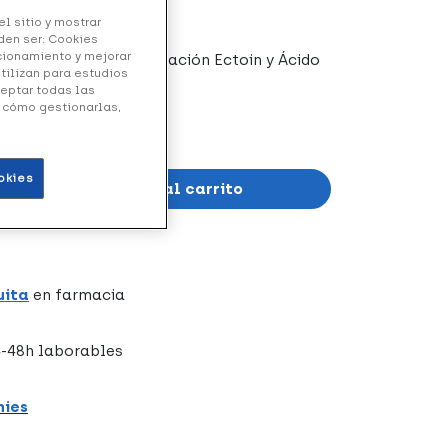
l sitio y mostrar
den ser: Cookies
ncionamiento y mejorar
 contiene en su formulación Ectoin y Ácido
utilizan para estudios
ceptar todas las
y cómo gestionarlas,
okies
Añadir al carrito
uita
en farmacia
-48h laborables
hies