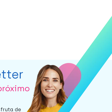
tter
próximo
sfruta de