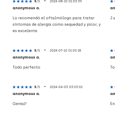
•
5
/5
2024-08-10 01:03:39
anonymous a.
an
Lo recomendó el oftalmólogo para tratar
J 
síntomas de alergia como sequedad y picor, y
es excelente.
•
5
/5
2024-07-10 01:05:18
anonymous a.
an
Todo perfecto
To
•
5
/5
2024-04-03 03:03:02
anonymous a.
an
Genial!
En