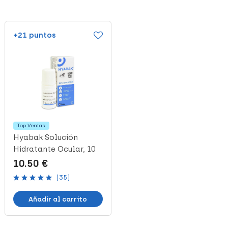
+21 puntos
+42 puntos
Top Ventas
Hyabak Solución
Ocuvite Lutein, 60
Hidratante Ocular, 10
Comprimidos
ml
10.50 €
20.89 €
(35)
(6)
Añadir al carrito
Añadir al carrito