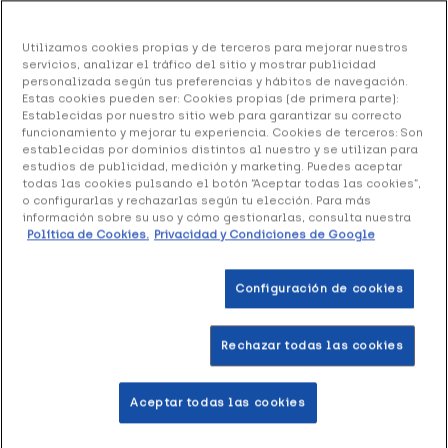
Orliman Muñequera Elástica Regulable TN-261, 1
Utilizamos cookies propias y de terceros para mejorar nuestros
Unidad
servicios, analizar el tráfico del sitio y mostrar publicidad
personalizada según tus preferencias y hábitos de navegación.
12.54 €
Estas cookies pueden ser: Cookies propias (de primera parte):
Establecidas por nuestro sitio web para garantizar su correcto
funcionamiento y mejorar tu experiencia. Cookies de terceros: Son
establecidas por dominios distintos al nuestro y se utilizan para
estudios de publicidad, medición y marketing. Puedes aceptar
+ 25 puntos
Healthies
todas las cookies pulsando el botón “Aceptar todas las cookies”,
o configurarlas y rechazarlas según tu elección. Para más
información sobre su uso y cómo gestionarlas, consulta nuestra
Orliman Muñequera Elástica Regulable TN-261
está
Política de Cookies.
Privacidad y Condiciones de Google
compuesta por materiales ligeros y elásticos que se
ajustan a la muñeca. Favorece la rehabilitación y
Configuración de cookies
prevención.
Rechazar todas las cookies
Formato 1 Unidad
Aceptar todas las cookies
Añadir a la Wishlist