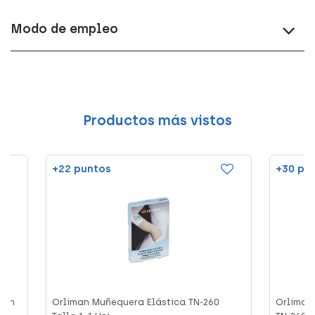
Modo de empleo
Productos más vistos
+22 puntos
+30 pu
con
Orliman Muñequera Elástica TN-260
Orliman