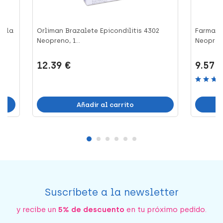
alla
Orliman Brazalete Epicondilitis 4302
Farmalas
Neopreno, 1...
Neopreno
12.39 €
9.57 
Añadir al carrito
Suscríbete a la newsletter
y recibe un
5% de descuento
en tu próximo pedido.