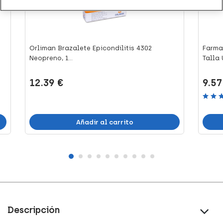
Orliman Brazalete Epicondilitis 4302
Farma
Neopreno, 1...
Talla Ú
12.39 €
9.57
Añadir al carrito
Descripción