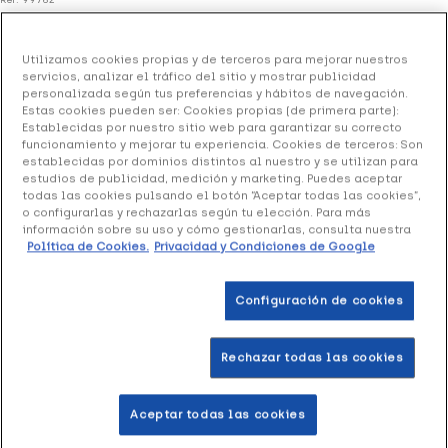
Intex Brazalete Epicondilitis Talla Única, 1 Ud
Utilizamos cookies propias y de terceros para mejorar nuestros
27.02 €
servicios, analizar el tráfico del sitio y mostrar publicidad
Sin stock
personalizada según tus preferencias y hábitos de navegación.
Estas cookies pueden ser: Cookies propias (de primera parte):
+ 54 puntos
Healthies
Establecidas por nuestro sitio web para garantizar su correcto
funcionamiento y mejorar tu experiencia. Cookies de terceros: Son
Brazalete para la epicondilitis y otras lesiones del codo y
establecidas por dominios distintos al nuestro y se utilizan para
estudios de publicidad, medición y marketing. Puedes aceptar
para prevenir lesiones durante el deporte.
todas las cookies pulsando el botón “Aceptar todas las cookies”,
o configurarlas y rechazarlas según tu elección. Para más
información sobre su uso y cómo gestionarlas, consulta nuestra
Política de Cookies.
Privacidad y Condiciones de Google
Productos similares
Configuración de cookies
+25 puntos
+19 
Rechazar todas las cookies
Aceptar todas las cookies