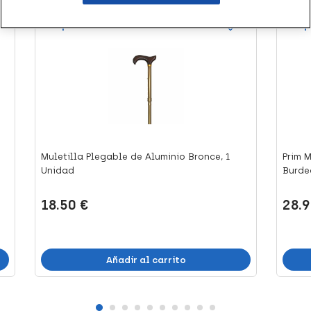
+37 puntos
+58 
Muletilla Plegable de Aluminio Bronce, 1
Prim M
Unidad
Burdeo
18.50 €
28.9
Añadir al carrito