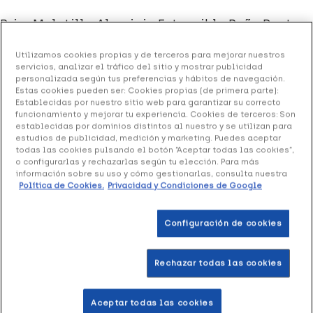
Prim Muletilla Aluminio Extensible Puño Recto
Bronce, 1 Unidad
Utilizamos cookies propias y de terceros para mejorar nuestros
20.28 €
servicios, analizar el tráfico del sitio y mostrar publicidad
Sin stock
personalizada según tus preferencias y hábitos de navegación.
Estas cookies pueden ser: Cookies propias (de primera parte):
+ 41 puntos
Healthies
Establecidas por nuestro sitio web para garantizar su correcto
funcionamiento y mejorar tu experiencia. Cookies de terceros: Son
establecidas por dominios distintos al nuestro y se utilizan para
Prim Muletilla Aluminio Extensible Puño Recto Bronce
,
estudios de publicidad, medición y marketing. Puedes aceptar
es una muletilla de aluminio extensible. Está diseñada
todas las cookies pulsando el botón “Aceptar todas las cookies”,
para ofrecer estabilidad y seguridad al caminar en
o configurarlas y rechazarlas según tu elección. Para más
información sobre su uso y cómo gestionarlas, consulta nuestra
períodos de recuperación o dolencias.
Política de Cookies.
Privacidad y Condiciones de Google
Formato 1 Unidad
Configuración de cookies
Rechazar todas las cookies
Productos similares
Aceptar todas las cookies