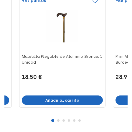
+37 puntos
+58 pu
ra
Muletilla Plegable de Aluminio Bronce, 1
Prim Mul
Unidad
Burdeos,.
18.50 €
28.97
Añadir al carrito