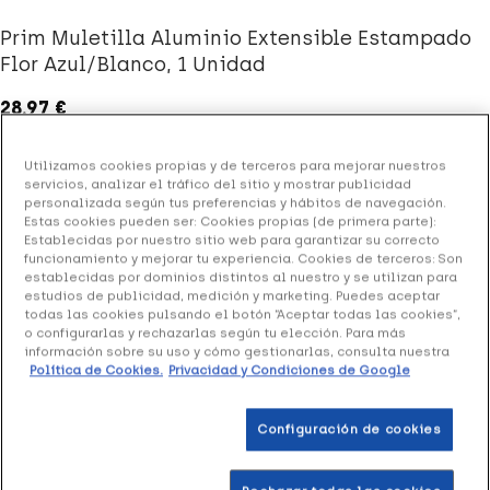
Prim Muletilla Aluminio Extensible Estampado
Flor Azul/Blanco, 1 Unidad
28.97 €
Utilizamos cookies propias y de terceros para mejorar nuestros
servicios, analizar el tráfico del sitio y mostrar publicidad
+ 58 puntos
Healthies
personalizada según tus preferencias y hábitos de navegación.
Estas cookies pueden ser: Cookies propias (de primera parte):
(1 opinión)
Establecidas por nuestro sitio web para garantizar su correcto
funcionamiento y mejorar tu experiencia. Cookies de terceros: Son
establecidas por dominios distintos al nuestro y se utilizan para
estudios de publicidad, medición y marketing. Puedes aceptar
Prim Muletilla Aluminio Extensible Estampado Flor
todas las cookies pulsando el botón “Aceptar todas las cookies”,
Azul/Blanco
es una muletilla extensible que ayuda a
o configurarlas y rechazarlas según tu elección. Para más
caminar.
información sobre su uso y cómo gestionarlas, consulta nuestra
Política de Cookies.
Privacidad y Condiciones de Google
Formato 1 Unidad
Configuración de cookies
Añadir a la Wishlist