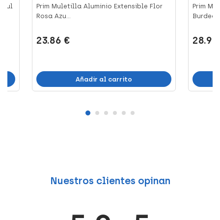
Azul
Prim Muletilla Aluminio Extensible Flor
Prim Mul
Rosa Azu...
Burdeos,.
23.86 €
28.97
Añadir al carrito
Nuestros clientes opinan