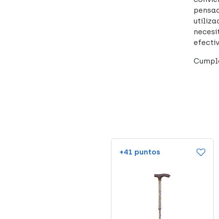
pensad
utiliz
necesi
efectiv
Cumple
+25 puntos
+41 puntos