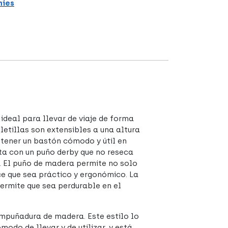
hies
 ideal para llevar de viaje de forma
etillas son extensibles a una altura
ntener un bastón cómodo y útil en
ta con un puño derby que no reseca
. El puño de madera permite no solo
ce que sea práctico y ergonómico. La
permite que sea perdurable en el
empuñadura de madera. Este estilo lo
odo de llevar y de utilizar, y está