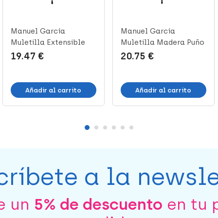
Manuel García
Manuel García
Muletilla Extensible
Muletilla Madera Puño
Negra Flores ...
Metacrilato,...
19.47 €
20.75 €
Añadir al carrito
Añadir al carrito
críbete a la newsle
be un
5% de descuento
en tu 