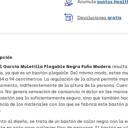
Acumula
puntos Healt
Devoluciones
gratis
pción
l García Muletilla Plegable Negra Puño Madera
resulta
, ya que es un bastón plegable. Del mismo modo, estas mul
84 a 94 centímetros. La regulación de la altura permite ma
omento, indiferentemente de la altura de la persona. Cuen
o. No genera sensación de cansancio ni dolor en las manos
 bastón sea lo suficientemente seguro, sino que también ha
encia de los materiales con los que se fabrica este bastón 
.
nto al diseño, se trata de un bastón de color negro con la 
rte en apto para cualquier tipo de personas. El bastón es cóm