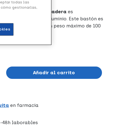
ceptar todas las
y cómo gestionarlas,
legable Negra Puño Madera
es
 a su fabricación en aluminio. Este bastón es
e como para permitir un peso máximo de 100
okies
Añadir al carrito
uita
en farmacia
-48h laborables