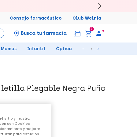
Consejo farmacéutico
Club Welnia
0
Busca tu farmacia
Mamás
Infantil
Óptica
Ortopedia
Salud Se
letilla Plegable Negra Puño
l sitio y mostrar
den ser: Cookies
ncionamiento y mejorar
utilizan para estudios