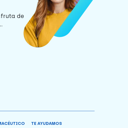
sfruta de
.
MACÉUTICO
TE AYUDAMOS