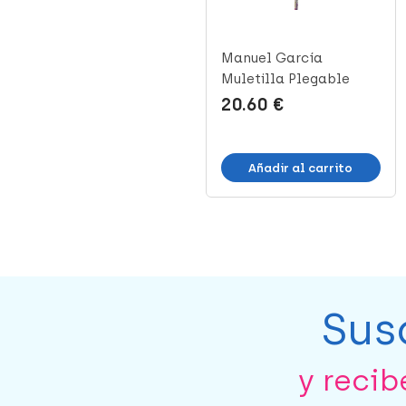
Manuel García
Manuel García
Muletilla Bambú Puño
Muletilla Plegable
Concha, 1 Uni...
Blanco Flores P...
12.43 €
20.60 €
Añadir al carrito
Añadir al carrito
Sus
y reci