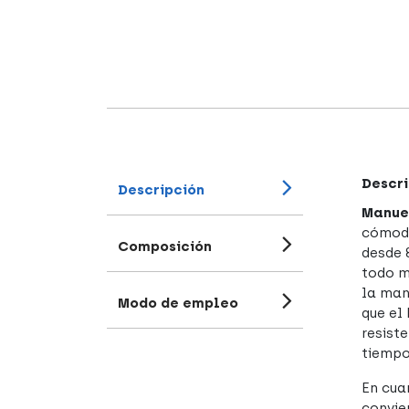
Descri
Descripción
Manue
cómoda
Composición
desde 
todo m
la man
Modo de empleo
que el
resist
tiempo
En cua
convie