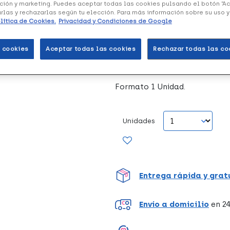
ción y marketing. Puedes aceptar todas las cookies pulsando el botón “A
arlas y rechazarlas según tu elección. Para más información sobre su uso 
Manuel García Muletilla P
lítica de Cookies.
Privacidad y Condiciones de Google
relativamente liviano gracias
lo suficientemente resistent
 cookies
Aceptar todas las cookies
Rechazar todas las co
kilogramos.
Formato 1 Unidad.
Unidades
Entrega rápida y grat
Envío a domicilio
en 24