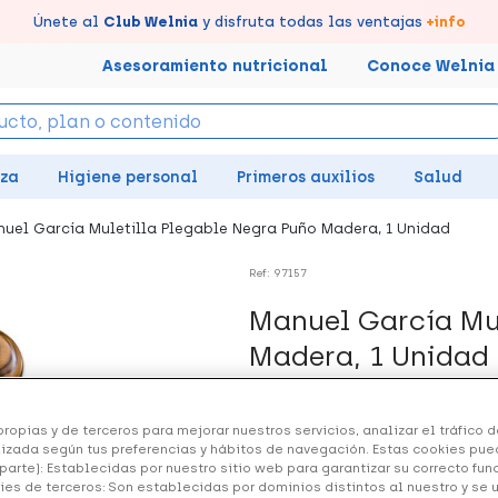
tus puntos en tu Farmacia de Confianza, acumúlalos online.
Disfruta de la entrega
Llévate un
Únete al
7% de descuento
Club Welnia
rápida y gratuita
y disfruta todas las ventajas
creando tu cuenta
en farmacia
aquí
+info
Asesoramiento nutricional
Conoce Welnia
eza
Higiene personal
Primeros auxilios
Salud
uel García Muletilla Plegable Negra Puño Madera, 1 Unidad
Ref: 97157
Manuel García Mu
Madera, 1 Unidad
19.47 €
ropias y de terceros para mejorar nuestros servicios, analizar el tráfico de
izada según tus preferencias y hábitos de navegación. Estas cookies pue
parte): Establecidas por nuestro sitio web para garantizar su correcto fu
ies de terceros: Son establecidas por dominios distintos al nuestro y se 
+ 39 puntos
Healthies