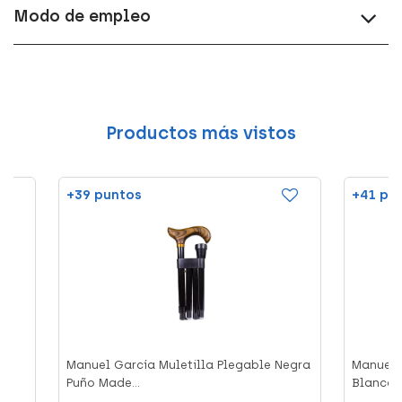
Modo de empleo
Productos más vistos
+39 puntos
+41 pu
Manuel García Muletilla Plegable Negra
Manuel 
Puño Made...
Blanco F