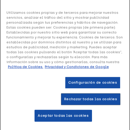
Manuel García Muletilla Madera Puño
Utilizamos cookies propias y de terceros para mejorar nuestros
Metacrilato, 1 Unidad
servicios, analizar el tráfico del sitio y mostrar publicidad
personalizada según tus preferencias y hábitos de navegación.
Estas cookies pueden ser: Cookies propias (de primera parte):
20.75 €
Establecidas por nuestro sitio web para garantizar su correcto
funcionamiento y mejorar tu experiencia. Cookies de terceros: Son
establecidas por dominios distintos al nuestro y se utilizan para
estudios de publicidad, medición y marketing. Puedes aceptar
+ 42 puntos
Healthies
todas las cookies pulsando el botón “Aceptar todas las cookies”,
o configurarlas y rechazarlas según tu elección. Para más
información sobre su uso y cómo gestionarlas, consulta nuestra
Manuel García Muletilla Madera Puño Metacrilato
es
Política de Cookies.
Privacidad y Condiciones de Google
un bastón indicado para personas que necesiten apoyo
para caminar. Es ligero y de fácil uso, así motiva un
Configuración de cookies
caminar sencillo.
Formato 1 Unidad
Rechazar todas las cookies
Añadir a la Wishlist
Aceptar todas las cookies