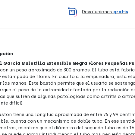
Devoluciones
gratis
pción
 García Muletilla Extensible Negra Flores Pequeñas P
, con un peso aproximado de 300 gramos. El tubo está fabric
y estampado de flores. En cuanto a la empuñadura, está el
r las manos. Este bastón permite que el usuario se sosten
argue el peso de la extremidad afectada por la reducción de
as que sufren de algunas patologíoas como artritis o artrosi
te difícil.
astón tiene una longitud aproximada de entre 76 y 99 centí
ible, cuenta con un mecanismo de doble tubo. En ese sentido
ímetros, mientras que el diámetro del segundo tubo es de 16
 se puede guardar introduciendo el tubo más pequeño dentr