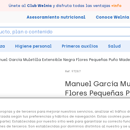
tus puntos en tu Farmacia de Confianza, acumúlalos online.
Disfruta de la entrega
Llévate un
Únete al
7% de descuento
Club Welnia
rápida y gratuita
y disfruta todas las ventajas
creando tu cuenta
en farmacia
aquí
+info
Asesoramiento nutricional
Conoce Welnia
eza
Higiene personal
Primeros auxilios
Salud
uel García Muletilla Extensible Negra Flores Pequeñas Puño Made
Ref: 97287
Manuel García Mul
Flores Pequeñas 
19.47 €
ropias y de terceros para mejorar nuestros servicios, analizar el tráfico de
izada según tus preferencias y hábitos de navegación. Estas cookies pue
parte): Establecidas por nuestro sitio web para garantizar su correcto fu
ies de terceros: Son establecidas por dominios distintos al nuestro y se 
+ 39 puntos
Healthies