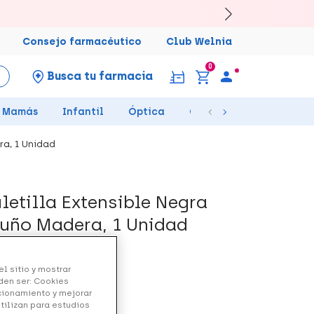
Consejo farmacéutico
Club Welnia
0
Busca tu farmacia
Mamás
Infantil
Óptica
Ortopedia
Salud Se
ra, 1 Unidad
etilla Extensible Negra
Puño Madera, 1 Unidad
l sitio y mostrar
den ser: Cookies
ncionamiento y mejorar
utilizan para estudios