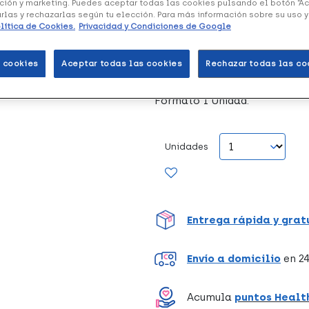
ción y marketing. Puedes aceptar todas las cookies pulsando el botón “A
arlas y rechazarlas según tu elección. Para más información sobre su uso 
Manuel García Muletilla Ex
lítica de Cookies.
Privacidad y Condiciones de Google
Madera
está fabricado en ma
ligero. Es resistente y su dur
 cookies
Aceptar todas las cookies
Rechazar todas las co
Formato 1 Unidad.
Unidades
Entrega rápida y grat
Envío a domicilio
en 24
Acumula
puntos Healt