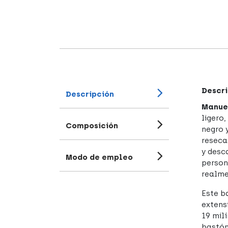
Descri
Descripción
Manuel
ligero
Composición
negro 
reseca
y desc
Modo de empleo
person
realmen
Este b
extens
19 mil
bastón