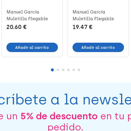
Manuel García
Manuel García
Muletilla Plegable
Muletilla Plegable
Blanco Flores P...
Negra Puño Made...
20.60 €
19.47 €
Añadir al carrito
Añadir al carrito
críbete a la newsle
be un
5% de descuento
en tu 
pedido.