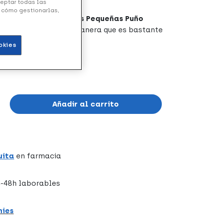
ceptar todas las
y cómo gestionarlas,
tensible Negra Flores Pequeñas Puño
dera y aluminio, de manera que es bastante
abilidad es prolongada.
okies
Añadir al carrito
uita
en farmacia
-48h laborables
hies