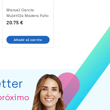
Manuel García
Manuel García
Muletilla Madera Puño
Muletilla Extensible
Metacrilato,...
Marrón Puño E...
20.75 €
22.80 €
Añadir al carrito
Añadir al carrito
tter
próximo