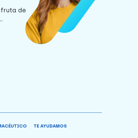
sfruta de
.
MACÉUTICO
TE AYUDAMOS