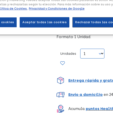
arlas y rechazarlas según tu elección. Para más información sobre su uso 
lítica de Cookies.
Privacidad y Condiciones de Google
Manuel García Muletilla E
bastón extensible. Es de alum
color marrón con un pequeño
 cookies
Aceptar todas las cookies
Rechazar todas las co
Formato 1 Unidad.
Unidades
Entrega rápida y grat
Envío a domicilio
en 24
Acumula
puntos Healt