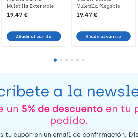
Muletilla Extensible
Muletilla Plegable
Negra Flores ...
Negra Puño Made...
19.47 €
19.47 €
Añadir al carrito
Añadir al carrito
críbete a la newsle
be un
5% de descuento
en tu 
pedido.
s tu cupón en un email de confirmación. Di