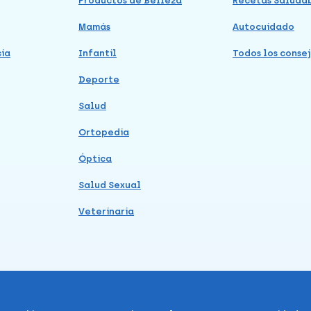
Productos de Belleza
Recetas Saluda
Mamás
Autocuidado
cia
Infantil
Todos los consej
Deporte
Salud
Ortopedia
Óptica
Salud Sexual
Veterinaria