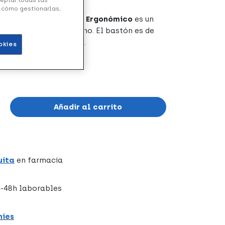
y cómo gestionarlas,
xtensible Marrón Puño Ergonómico
es un
inio, de peso muy liviano. El bastón es de
 estampado en el tubo.
okies
Añadir al carrito
uita
en farmacia
-48h laborables
hies