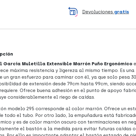
Devoluciones
gratis
pción
 García Muletilla Extensible Marrón Puño Ergonómico
e
rece máxima resistencia y ligereza al mismo tiempo. Es una m
re un gran esfuerzo para caminar con él, ya que solo pesa 
osibilidad de extensión desde 79cm hasta 99cm, siendo acce
 requiere. Ofrece buena adhesión en el punto de apoyo fabri
uye considerablemente el riego de caídas.
tón modelo 295 corresponde al color marrón. Ofrece un es
de todo el tubo. Por otro lado, la empuñadura está fabrica
mico y es de color marrón oscuro con terminaciones en neg
tamente el bastón a la medida para evitar futuras caídas 
as. Por ello es importante adaptar el bastón estando de pi