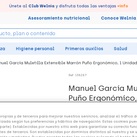
tus puntos en tu Farmacia de Confianza, acumúlalos online.
Disfruta de la entrega
Llévate un
Únete al
7% de descuento
Club Welnia
rápida y gratuita
y disfruta todas las ventajas
creando tu cuenta
en farmacia
aquí
+info
Asesoramiento nutricional
Conoce Welnia
eza
Higiene personal
Primeros auxilios
Salud
uel García Muletilla Extensible Marrón Puño Ergonómico, 1 Unida
Ref: 138287
Manuel García Mul
Puño Ergonómico,
22.80 €
ropias y de terceros para mejorar nuestros servicios, analizar el tráfico de
izada según tus preferencias y hábitos de navegación. Estas cookies pue
parte): Establecidas por nuestro sitio web para garantizar su correcto fu
ies de terceros: Son establecidas por dominios distintos al nuestro y se 
+ 46 puntos
Healthies
ción y marketing. Puedes aceptar todas las cookies pulsando el botón “A