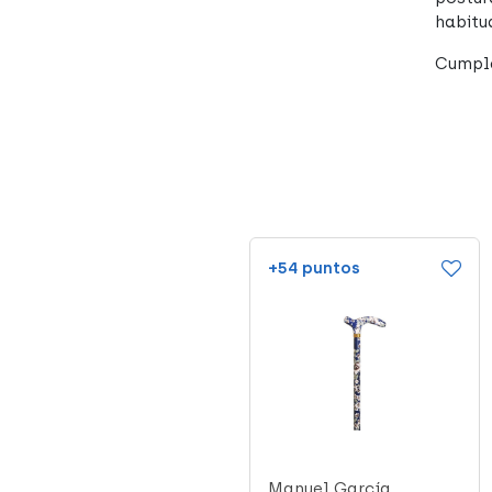
habitu
Cumple
+41 puntos
+54 puntos
Manuel García
Manuel García