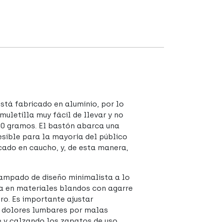
stá fabricado en aluminio, por lo
uletilla muy fácil de llevar y no
300 gramos. El bastón abarca una
sible para la mayoría del público
cado en caucho, y, de esta manera,
tampado de diseño minimalista a lo
da en materiales blandos con agarre
ro. Es importante ajustar
o dolores lumbares por malas
e y calzando los zapatos de uso