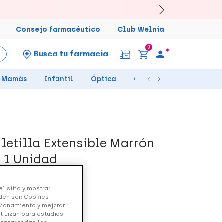
Consejo farmacéutico
Club Welnia
0
Busca tu farmacia
Mamás
Infantil
Óptica
Ortopedia
Salud Se
d
etilla Extensible Marrón
 1 Unidad
l sitio y mostrar
den ser: Cookies
ncionamiento y mejorar
utilizan para estudios
ceptar todas las