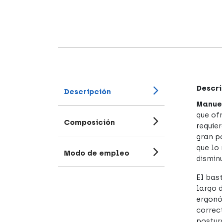
Descri
Descripción
Manuel
que of
Composición
requie
gran p
que lo
Modo de empleo
dismin
El bas
largo 
ergonó
correc
postur