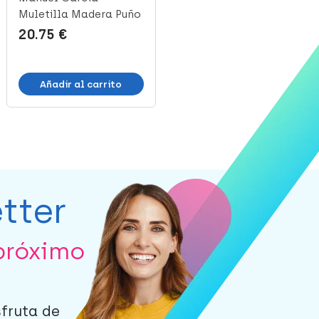
Muletilla Madera Puño
Muletilla Bambú Puño
Metacrilato,...
Concha, 1 Uni...
20.75 €
12.43 €
Añadir al carrito
Añadir al carrito
tter
próximo
sfruta de