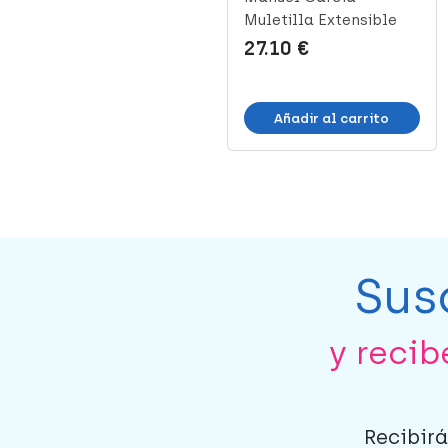
Muletilla Plegable
Muletilla Extensible
Blanco Flores P...
Azul Puño Flo...
20.60 €
27.10 €
Añadir al carrito
Añadir al carrito
Sus
y reci
Recibirá