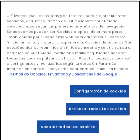
De Memory Senior Complemento alimenticio, 60
Utilizamos cookies propias y de terceros para mejorar nuestros
cápsulas
servicios, analizar el tráfico del sitio y mostrar publicidad
personalizada según tus preferencias y hábitos de navegación.
27.25 €
Estas cookies pueden ser: Cookies propias (de primera parte):
Establecidas por nuestro sitio web para garantizar su correcto
funcionamiento y mejorar tu experiencia. Cookies de terceros: Son
establecidas por dominios distintos al nuestro y se utilizan para
estudios de publicidad, medición y marketing. Puedes aceptar
+ 55 puntos
Healthies
todas las cookies pulsando el botón “Aceptar todas las cookies”,
o configurarlas y rechazarlas según tu elección. Para más
información sobre su uso y cómo gestionarlas, consulta nuestra
De Memory Senior Complemento alimenticio
es un
Política de Cookies.
Privacidad y Condiciones de Google
producto formulado con DHA que contribuye con el
funcionamiento normal del cerebro, al rendimiento
intelectual y a la función cognitiva, sobre todo, en
Configuración de cookies
situaciones que se requieren de un extra de las
capacidades.
Rechazar todas las cookies
Formato 60 cápsulas
Aceptar todas las cookies
Añadir a la Wishlist