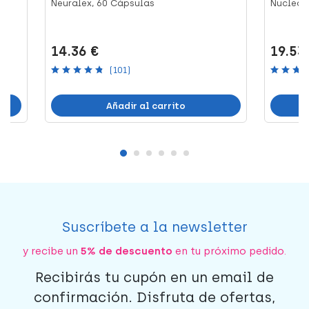
Neuralex, 60 Cápsulas
Nucleod
14.36 €
19.53
(101)
Añadir al carrito
Suscríbete a la newsletter
y recibe un
5% de descuento
en tu próximo pedido.
Recibirás tu cupón en un email de
confirmación. Disfruta de ofertas,