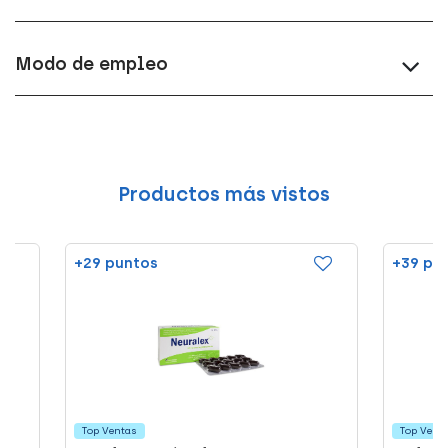
Modo de empleo
Productos más vistos
+29 puntos
+39 pu
Top Ventas
Top Vent