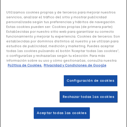
Bluecube Memory On, 60 cápsulas
Utilizamos cookies propias y de terceros para mejorar nuestros
servicios, analizar el tráfico del sitio y mostrar publicidad
18.05 €
personalizada según tus preferencias y hábitos de navegación.
Estas cookies pueden ser: Cookies propias (de primera parte):
Establecidas por nuestro sitio web para garantizar su correcto
funcionamiento y mejorar tu experiencia. Cookies de terceros: Son
establecidas por dominios distintos al nuestro y se utilizan para
+ 36 puntos
Healthies
estudios de publicidad, medición y marketing. Puedes aceptar
todas las cookies pulsando el botón “Aceptar todas las cookies”,
o configurarlas y rechazarlas según tu elección. Para más
Bluecube Memory On
es un complemento alimenticio
información sobre su uso y cómo gestionarlas, consulta nuestra
elaborado a base de aminoácidos, vitaminas y minerales.
Política de Cookies.
Privacidad y Condiciones de Google
Está indicado para mejorar la concentración, prevenir la
fatiga y reforzar la agilidad mental.
Configuración de cookies
Formato 60 cápsulas
Rechazar todas las cookies
Añadir a la Wishlist
Aceptar todas las cookies