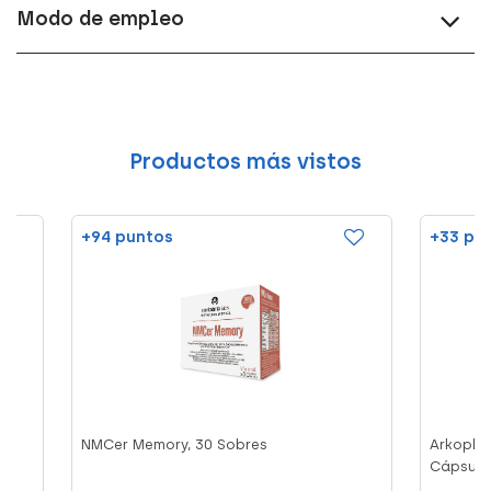
Modo de empleo
Productos más vistos
+94 puntos
+33 pu
NMCer Memory, 30 Sobres
Arkopha
Cápsula